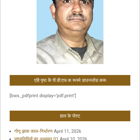
एहि पृष्ठ कें पी.डी.एफ.क रूपमे डाउनलोड करू
[bws_pdfprint display='pdf,print']
हाल के पोस्ट
गोनू झाक काल-निर्धारण
April 11, 2026
पाण्डुलिपियों का अध्ययन 01
April 10, 2026