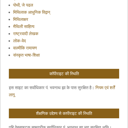
पोथी, जे पढल
मिथिलाक आधुनिक विद्वान्
मिथिलाक्षर
मैथिली साहित्य
राष्ट्रवादी लेखक
लोक-वेद
वाल्मीकि रामायण
संस्कृत भाषा-शिक्षा
कॉपीराइट की स्थिति
इस साइट का सर्वाधिकार पं. भवनाथ झा के पास सुरक्षित है।
नियम एवं शर्तें
लागू
शैक्षणिक उद्देश्य से कापीराइट की स्थिति
एहि वेबसाइटक सामग्रीक सर्वाधिकार पं. भवनाथ झा लग सुरक्षित अछि।