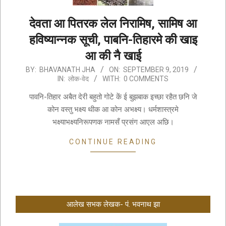
देवता आ पितरक लेल निरामिष, सामिष आ
हविष्यान्नक सूची, पाबनि-तिहारमे की खाइ
आ की नै खाई
2019-
BY:
BHAVANATH JHA
ON:
SEPTEMBER 9, 2019
IN:
लोक-वेद
WITH:
0 COMMENTS
09-
09
पावनि-तिहार अबैत देरी बहुतो गोटे कें ई बुझबाक इच्छा रहैत छनि जे
कोन वस्तु भक्ष्य थीक आ कोन अभक्ष्य। धर्मशास्त्रमे
भक्ष्याभक्ष्यनिरूपणक नामसँ प्रसंग आएल अछि।
CONTINUE READING
आलेख सभक लेखक- पं. भवनाथ झा