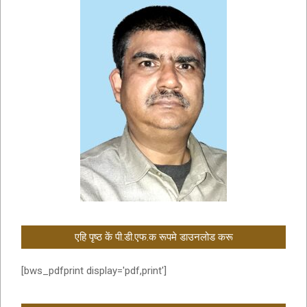
एहि पृष्ठ कें पी.डी.एफ.क रूपमे डाउनलोड करू
[bws_pdfprint display='pdf,print']