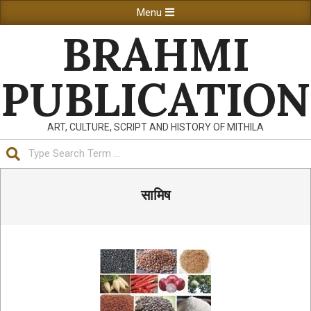
Skip
Primary
Menu
to
Navigation
BRAHMI
content
Menu
PUBLICATION
ART, CULTURE, SCRIPT AND HISTORY OF MITHILA
Search
सामिष