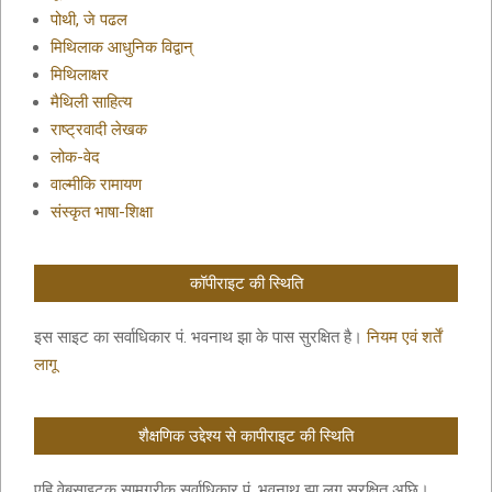
पोथी, जे पढल
मिथिलाक आधुनिक विद्वान्
मिथिलाक्षर
मैथिली साहित्य
राष्ट्रवादी लेखक
लोक-वेद
वाल्मीकि रामायण
संस्कृत भाषा-शिक्षा
कॉपीराइट की स्थिति
इस साइट का सर्वाधिकार पं. भवनाथ झा के पास सुरक्षित है।
नियम एवं शर्तें
लागू
शैक्षणिक उद्देश्य से कापीराइट की स्थिति
एहि वेबसाइटक सामग्रीक सर्वाधिकार पं. भवनाथ झा लग सुरक्षित अछि।