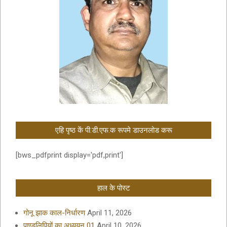
एहि पृष्ठ कें पी.डी.एफ.क रूपमे डाउनलोड करू
[bws_pdfprint display='pdf,print']
हाल के पोस्ट
गोनू झाक काल-निर्धारण
April 11, 2026
पाण्डुलिपियों का अध्ययन 01
April 10, 2026