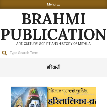
Skip
Primary
Menu
to
Navigation
BRAHMI
content
Menu
PUBLICATION
ART, CULTURE, SCRIPT AND HISTORY OF MITHILA
Search
हरिताली