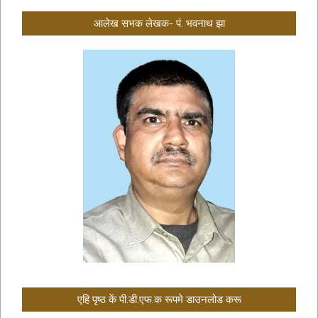
आलेख सभक लेखक- पं. भवनाथ झा
एहि पृष्ठ कें पी.डी.एफ.क रूपमे डाउनलोड करू