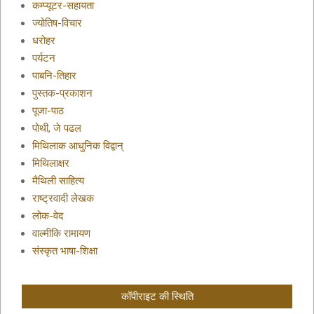
कम्प्यूटर-सहायता
ज्योतिष-विचार
धरोहर
पर्यटन
पाबनि-तिहार
पुस्तक-प्रकाशन
पूजा-पाठ
पोथी, जे पढल
मिथिलाक आधुनिक विद्वान्
मिथिलाक्षर
मैथिली साहित्य
राष्ट्रवादी लेखक
लोक-वेद
वाल्मीकि रामायण
संस्कृत भाषा-शिक्षा
कॉपीराइट की स्थिति