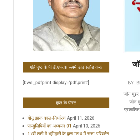
जॉ
एहि पृष्ठ कें पी.डी.एफ.क रूपमे डाउनलोड करू
[bws_pdfprint display='pdf,print']
2023-
BY:
B
05-
जॉन मुइर 
21
जॉन मु
हाल के पोस्ट
प्रकाशित 
गोनू झाक काल-निर्धारण
April 11, 2026
पाण्डुलिपियों का अध्ययन 01
April 10, 2026
17वीं शती में भूमिहारों के द्वारा मगध में सत्ता-परिवर्तन