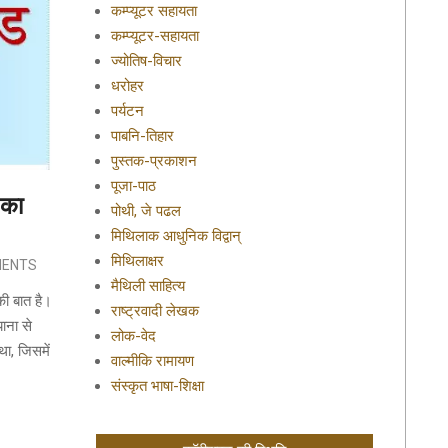
कम्प्यूटर सहायता
कम्प्यूटर-सहायता
ज्योतिष-विचार
धरोहर
पर्यटन
पाबनि-तिहार
पुस्तक-प्रकाशन
पूजा-पाठ
 का
पोथी, जे पढल
मिथिलाक आधुनिक विद्वान्
मिथिलाक्षर
MENTS
मैथिली साहित्य
की बात है।
राष्ट्रवादी लेखक
ाना से
लोक-वेद
ा, जिसमें
वाल्मीकि रामायण
संस्कृत भाषा-शिक्षा