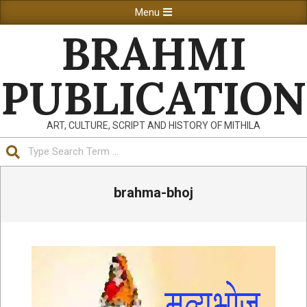
Skip
Primary
Menu
to
Navigation
BRAHMI
content
Menu
PUBLICATION
ART, CULTURE, SCRIPT AND HISTORY OF MITHILA
Search
brahma-bhoj