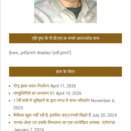
एहि पृष्ठ कें पी.डी.एफ.क रूपमे डाउनलोड करू
[bws_pdfprint display='pdf,print']
हाल के पोस्ट
गोनू झाक काल-निर्धारण
April 11, 2026
पाण्डुलिपियों का अध्ययन 01
April 10, 2026
17वीं शती में भूमिहारों के द्वारा मगध में सत्ता-परिवर्तन
November 6,
2025
मिथिला झुक नहीं रही है, इसलिए कट्टरपंथी चिढ़ते हैं
July 20, 2024
जनक-क्षेत्र एवं उसके विस्थापन का एक प्रलेखित अपवाह- प्रोपगंडा
January 7, 2024