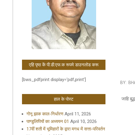
एहि पृष्ठ कें पी.डी.एफ.क रूपमे डाउनलोड करू
[bws_pdfprint display='pdf,print']
2019-
BY:
BH
09-
09
जाहि बु
हाल के पोस्ट
गोनू झाक काल-निर्धारण
April 11, 2026
पाण्डुलिपियों का अध्ययन 01
April 10, 2026
17वीं शती में भूमिहारों के द्वारा मगध में सत्ता-परिवर्तन