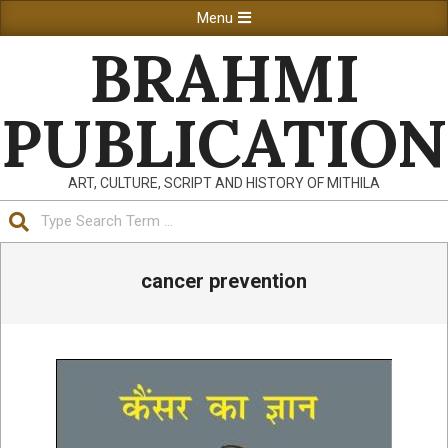
Skip
Primary
Menu
to
Navigation
BRAHMI
content
Menu
PUBLICATION
ART, CULTURE, SCRIPT AND HISTORY OF MITHILA
Search
cancer prevention