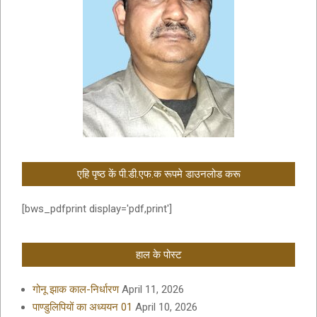
एहि पृष्ठ कें पी.डी.एफ.क रूपमे डाउनलोड करू
[bws_pdfprint display='pdf,print']
हाल के पोस्ट
गोनू झाक काल-निर्धारण
April 11, 2026
पाण्डुलिपियों का अध्ययन 01
April 10, 2026