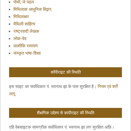
पोथी, जे पढल
मिथिलाक आधुनिक विद्वान्
मिथिलाक्षर
मैथिली साहित्य
राष्ट्रवादी लेखक
लोक-वेद
वाल्मीकि रामायण
संस्कृत भाषा-शिक्षा
कॉपीराइट की स्थिति
इस साइट का सर्वाधिकार पं. भवनाथ झा के पास सुरक्षित है।
नियम एवं शर्तें
लागू
शैक्षणिक उद्देश्य से कापीराइट की स्थिति
एहि वेबसाइटक सामग्रीक सर्वाधिकार पं. भवनाथ झा लग सुरक्षित अछि।