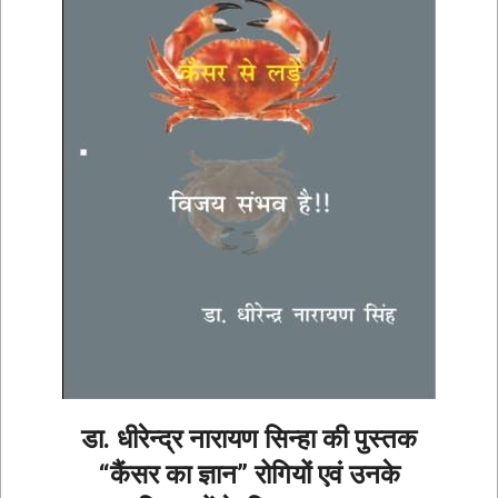
डा. धीरेन्द्र नारायण सिन्हा की पुस्तक
“कैंसर का ज्ञान” रोगियों एवं उनके