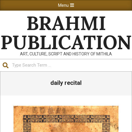
Skip
Primary
Menu
to
Navigation
BRAHMI
content
Menu
PUBLICATION
ART, CULTURE, SCRIPT AND HISTORY OF MITHILA
Search
daily recital