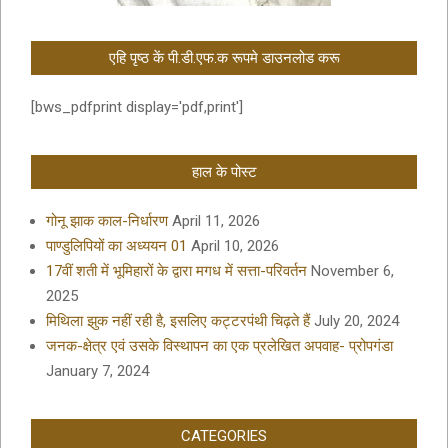
एहि पृष्ठ कें पी.डी.एफ.क रूपमे डाउनलोड करू
[bws_pdfprint display='pdf,print']
हाल के पोस्ट
गोनू झाक काल-निर्धारण
April 11, 2026
पाण्डुलिपियों का अध्ययन 01
April 10, 2026
17वीं शती में भूमिहारों के द्वारा मगध में सत्ता-परिवर्तन
November 6,
2025
मिथिला झुक नहीं रही है, इसलिए कट्टरपंथी चिढ़ते हैं
July 20, 2024
जनक-क्षेत्र एवं उसके विस्थापन का एक प्रलेखित अपवाह- प्रोपगंडा
January 7, 2024
CATEGORIES