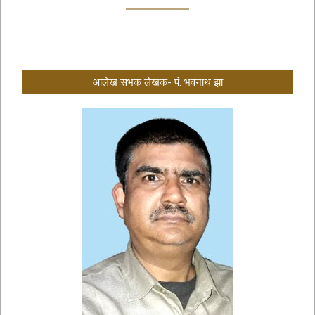
आलेख सभक लेखक- पं. भवनाथ झा