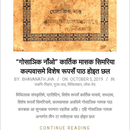
“गोसाञिक नाँओ” कार्तिक मासक सिमरिया
कल्पवासमे विशेष रूपसँ पाठ होइत छल
2019-
BY:
BHAVANATH JHA
ON:
OCTOBER 5, 2019
IN:
पाबनि-तिहार
,
पूजा-पाठ
,
मिथिलाक्षर
,
लोक-वेद
10-
05
मिथिलाक संस्कृतिमे, प्रतिदिन, विशेष रूपसँ कार्तिक मासमे, सभठाम,
विशेष रूपसँ सिमरियामे, कल्पवासक अवधिमे गोसाञिक नामक पाठ
करबाक आ सुनबाक परम्परा रहलैक अछि। एहि गोसाञिक नामक
अन्तर्गत तीन टा स्तोत्रक पाठ होइत छल
CONTINUE READING