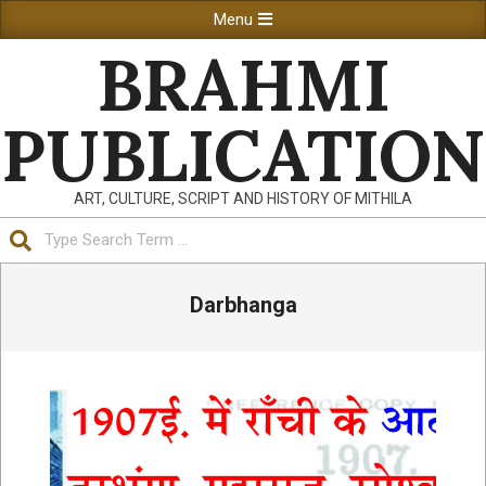
Skip
Primary
Menu
to
Navigation
BRAHMI
content
Menu
PUBLICATION
ART, CULTURE, SCRIPT AND HISTORY OF MITHILA
Search
Darbhanga