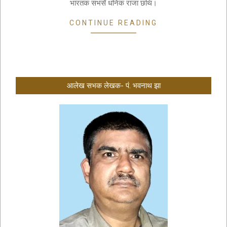
भारतक सभसँ धनिक राजा छथि।
CONTINUE READING
आलेख सभक लेखक- पं. भवनाथ झा