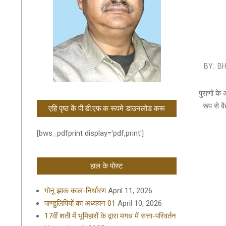
2019-
BY:
B
09-
10
पुराणों क
रूप से व
एहि पृष्ठ कें पी.डी.एफ.क रूपमे डाउनलोड करू
[bws_pdfprint display='pdf,print']
हाल के पोस्ट
गोनू झाक काल-निर्धारण
April 11, 2026
पाण्डुलिपियों का अध्ययन 01
April 10, 2026
17वीं शती में भूमिहारों के द्वारा मगध में सत्ता-परिवर्तन