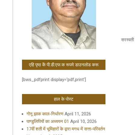
2020-
01-
सरस्वती 
11
एहि पृष्ठ कें पी.डी.एफ.क रूपमे डाउनलोड करू
[bws_pdfprint display='pdf,print']
हाल के पोस्ट
गोनू झाक काल-निर्धारण
April 11, 2026
पाण्डुलिपियों का अध्ययन 01
April 10, 2026
17वीं शती में भूमिहारों के द्वारा मगध में सत्ता-परिवर्तन