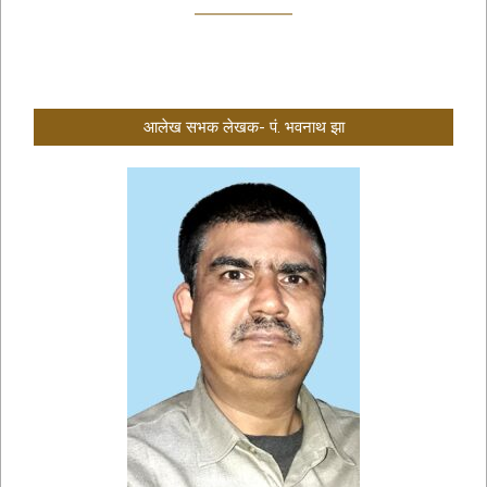
आलेख सभक लेखक- पं. भवनाथ झा