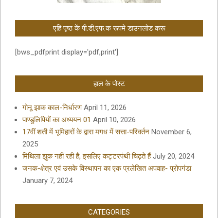
एहि पृष्ठ कें पी.डी.एफ.क रूपमे डाउनलोड करू
[bws_pdfprint display='pdf,print']
हाल के पोस्ट
गोनू झाक काल-निर्धारण
April 11, 2026
पाण्डुलिपियों का अध्ययन 01
April 10, 2026
17वीं शती में भूमिहारों के द्वारा मगध में सत्ता-परिवर्तन
November 6,
2025
मिथिला झुक नहीं रही है, इसलिए कट्टरपंथी चिढ़ते हैं
July 20, 2024
जनक-क्षेत्र एवं उसके विस्थापन का एक प्रलेखित अपवाह- प्रोपगंडा
January 7, 2024
CATEGORIES