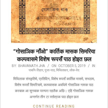
“गोसाञिक नाँओ” कार्तिक मासक सिमरिया
कल्पवासमे विशेष रूपसँ पाठ होइत छल
2019-
BY:
BHAVANATH JHA
ON:
OCTOBER 5, 2019
IN:
पाबनि-तिहार
,
पूजा-पाठ
,
मिथिलाक्षर
,
लोक-वेद
10-
05
मिथिलाक संस्कृतिमे, प्रतिदिन, विशेष रूपसँ कार्तिक मासमे, सभठाम,
विशेष रूपसँ सिमरियामे, कल्पवासक अवधिमे गोसाञिक नामक पाठ
करबाक आ सुनबाक परम्परा रहलैक अछि। एहि गोसाञिक नामक
अन्तर्गत तीन टा स्तोत्रक पाठ होइत छल
CONTINUE READING