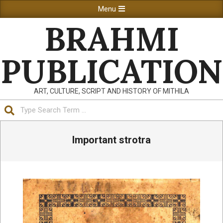
Skip
Primary
Menu
to
Navigation
BRAHMI
content
Menu
PUBLICATION
ART, CULTURE, SCRIPT AND HISTORY OF MITHILA
Search
Important strotra