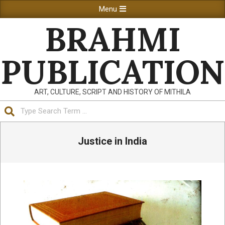
Skip
Primary
Menu
to
Navigation
BRAHMI
content
Menu
PUBLICATION
ART, CULTURE, SCRIPT AND HISTORY OF MITHILA
Search
Justice in India