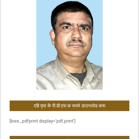
एहि पृष्ठ कें पी.डी.एफ.क रूपमे डाउनलोड करू
[bws_pdfprint display='pdf,print']