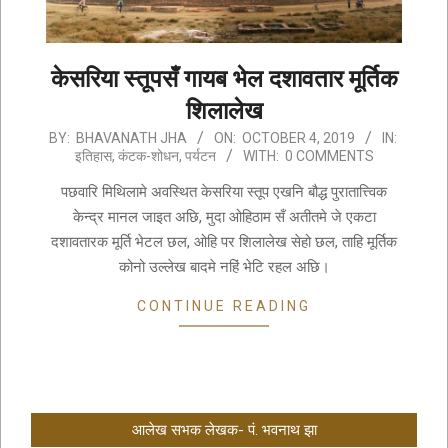
केसरिया स्तूपसँ गायब भेल दशावतार मूर्तिक
शिलालेख
2019-
BY:
BHAVANATH JHA
ON:
OCTOBER 4, 2019
IN:
इतिहास
,
कंटक-शोधन
,
पर्यटन
WITH:
0 COMMENTS
10-
04
पछवारि मिथिलामे अवस्थित केसरिया स्तूप एखनि बौद्ध पुरातात्त्विक
केन्द्र मानल जाइत अछि, मुदा ओहिठाम सँ अतीतमे जे एकटा
दशावतारक मूर्ति भेटल छल, ओहि पर शिलालेख सेहो छल, ताहि मूर्तिक
कोनो उल्लेख बादमे नहिं भेटि रहल अछि।
CONTINUE READING
आलेख सभक लेखक- पं. भवनाथ झा