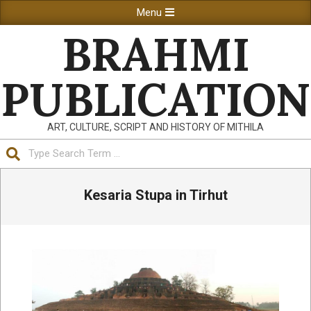
Skip
Primary
Menu
to
Navigation
BRAHMI
content
Menu
PUBLICATION
ART, CULTURE, SCRIPT AND HISTORY OF MITHILA
Search
Kesaria Stupa in Tirhut