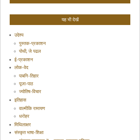
यह भी देखें
उद्देश्य
पुस्तक-प्रकाशन
पोथी, जे पढल
ई-प्रकाशन
लोक-वेद
पाबनि-तिहार
पूजा-पाठ
ज्योतिष-विचार
इतिहास
वाल्मीकि रामायण
धरोहर
मिथिलाक्षर
संस्कृत भाषा-शिक्षा