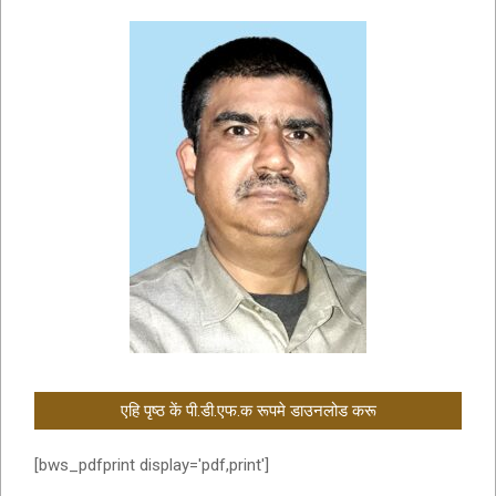
एहि पृष्ठ कें पी.डी.एफ.क रूपमे डाउनलोड करू
[bws_pdfprint display='pdf,print']