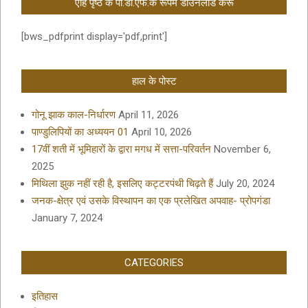
एहि पृष्ठ कें पी.डी.एफ.क रूपमे डाउनलोड करू
[bws_pdfprint display='pdf,print']
हाल के पोस्ट
गोनू झाक काल-निर्धारण
April 11, 2026
पाण्डुलिपियों का अध्ययन 01
April 10, 2026
17वीं शती में भूमिहारों के द्वारा मगध में सत्ता-परिवर्तन
November 6,
2025
मिथिला झुक नहीं रही है, इसलिए कट्टरपंथी चिढ़ते हैं
July 20, 2024
जनक-क्षेत्र एवं उसके विस्थापन का एक प्रलेखित अपवाह- प्रोपगंडा
January 7, 2024
CATEGORIES
इतिहास