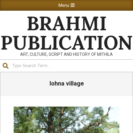
Skip
Primary
Menu
to
Navigation
BRAHMI
content
Menu
PUBLICATION
ART, CULTURE, SCRIPT AND HISTORY OF MITHILA
Search
lohna village