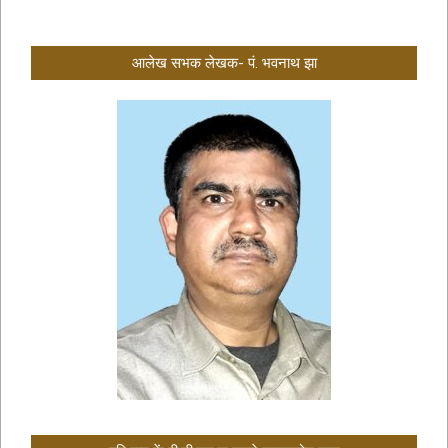
आलेख सभक लेखक- पं. भवनाथ झा