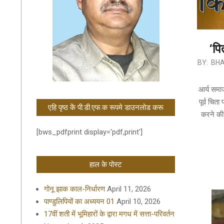
‘पि
2022-
BY:
BHA
09-
25
आर्य समाज 
पूर्व चि
एहि पृष्ठ कें पी.डी.एफ.क रूपमे डाउनलोड करू
करने की 
[bws_pdfprint display='pdf,print']
हाल के पोस्ट
गोनू झाक काल-निर्धारण
April 11, 2026
पाण्डुलिपियों का अध्ययन 01
April 10, 2026
17वीं शती में भूमिहारों के द्वारा मगध में सत्ता-परिवर्तन