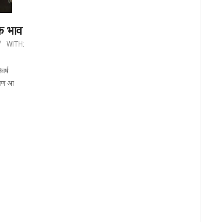
क भाव
WITH:
वर्ष
्रमण आ