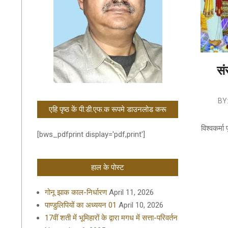
सं
2019-
BY
एहि पृष्ठ कें पी.डी.एफ.क रूपमे डाउनलोड करू
09-
16
विश्वकर्मा
[bws_pdfprint display='pdf,print']
हाल के पोस्ट
गोनू झाक काल-निर्धारण
April 11, 2026
पाण्डुलिपियों का अध्ययन 01
April 10, 2026
17वीं शती में भूमिहारों के द्वारा मगध में सत्ता-परिवर्तन