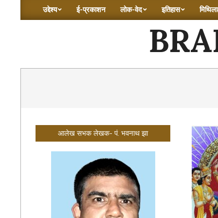
Skip
उद्देश्य
ई-प्रकाशन
लोक-वेद
इतिहास
मिथिलाक
Primary
to
BRA
Navigation
content
Menu
आलेख सभक लेखक- पं. भवनाथ झा