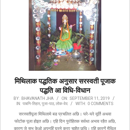
मिथिलाक पद्धतिक अनुसार सरस्वती पूजाक
पद्धति आ विधि-विधान
2019-
BY:
BHAVANATH JHA
ON:
SEPTEMBER 11, 2019
IN:
पाबनि-तिहार
,
पूजा-पाठ
,
लोक-वेद
WITH:
0 COMMENTS
09-
11
सरस्वतीपूजा मिथिलामे बड प्रचलित अछि। घरे-घरे मूर्ति अथवा
फोटोक पूजा होइत अछि। एहि दिन पुरोहितक सर्वथा अभाव रहैत अछि,
कारण जे सभ केओ अपनहिं घरमे करए चाहैत छथि। एहि कारणें मैथिल