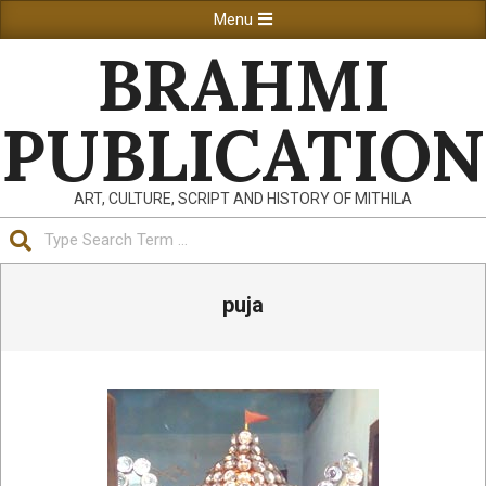
Skip
Primary
Menu
to
Navigation
BRAHMI
content
Menu
PUBLICATION
ART, CULTURE, SCRIPT AND HISTORY OF MITHILA
Search
puja