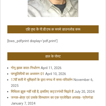
एहि पृष्ठ कें पी.डी.एफ.क रूपमे डाउनलोड करू
[bws_pdfprint display='pdf,print']
हाल के पोस्ट
गोनू झाक काल-निर्धारण
April 11, 2026
पाण्डुलिपियों का अध्ययन 01
April 10, 2026
17वीं शती में भूमिहारों के द्वारा मगध में सत्ता-परिवर्तन
November 6,
2025
मिथिला झुक नहीं रही है, इसलिए कट्टरपंथी चिढ़ते हैं
July 20, 2024
जनक-क्षेत्र एवं उसके विस्थापन का एक प्रलेखित अपवाह- प्रोपगंडा
January 7, 2024