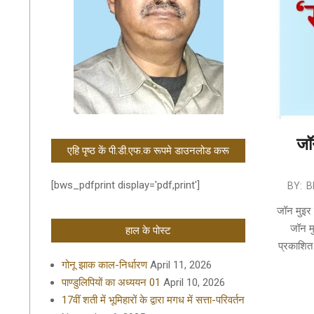
जॉ
एहि पृष्ठ कें पी.डी.एफ.क रूपमे डाउनलोड करू
[bws_pdfprint display='pdf,print']
2023-
BY:
B
05-
जॉन मुइर 
21
जॉन मु
हाल के पोस्ट
प्रकाशित 
गोनू झाक काल-निर्धारण
April 11, 2026
पाण्डुलिपियों का अध्ययन 01
April 10, 2026
17वीं शती में भूमिहारों के द्वारा मगध में सत्ता-परिवर्तन