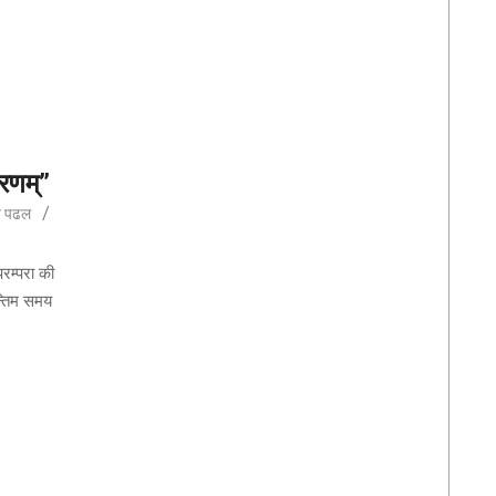
रणम्”
जे पढल
परम्परा की
न्तिम समय