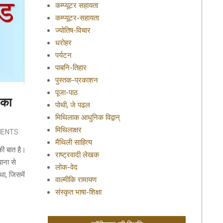
कम्प्यूटर सहायता
कम्प्यूटर-सहायता
ज्योतिष-विचार
धरोहर
पर्यटन
पाबनि-तिहार
पुस्तक-प्रकाशन
पूजा-पाठ
 का
पोथी, जे पढल
मिथिलाक आधुनिक विद्वान्
मिथिलाक्षर
MENTS
मैथिली साहित्य
की बात है।
राष्ट्रवादी लेखक
ाना से
लोक-वेद
ा, जिसमें
वाल्मीकि रामायण
संस्कृत भाषा-शिक्षा