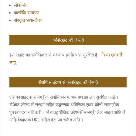
लोक-वेद
वाल्मीकि रामायण
संस्कृत भाषा-शिक्षा
कॉपीराइट की स्थिति
इस साइट का सर्वाधिकार पं. भवनाथ झा के पास सुरक्षित है।
नियम एवं शर्तें
लागू
शैक्षणिक उद्देश्य से कापीराइट की स्थिति
एहि वेबसाइटक सामग्रीक सर्वाधिकार पं. भवनाथ झा लग सुरक्षित अछि।
शैक्षिक उद्देश्य सँ सन्दर्भ सहित उद्धरणक अतिरिक्त एकर कोनो सामग्रीक
पुनरुत्पादन नहिं करी। जँ कतहु शैक्षिक उद्देश्यसँ सामग्री लेल जाइत अछि तँ
ओहि वेबपृष्ठक URL सहित देल जा सकैत अछि।