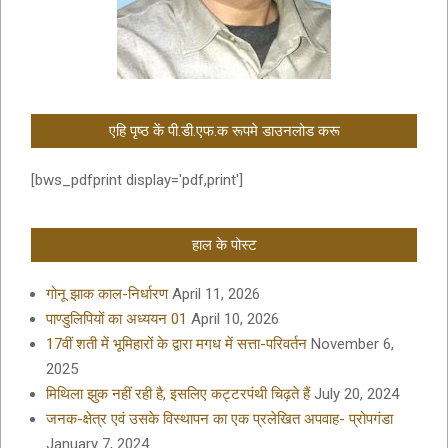
एहि पृष्ठ कें पी.डी.एफ.क रूपमे डाउनलोड करू
[bws_pdfprint display='pdf,print']
हाल के पोस्ट
गोनू झाक काल-निर्धारण
April 11, 2026
पाण्डुलिपियों का अध्ययन 01
April 10, 2026
17वीं शती में भूमिहारों के द्वारा मगध में सत्ता-परिवर्तन
November 6,
2025
मिथिला झुक नहीं रही है, इसलिए कट्टरपंथी चिढ़ते हैं
July 20, 2024
जनक-क्षेत्र एवं उसके विस्थापन का एक प्रलेखित अपवाह- प्रोपगंडा
January 7, 2024