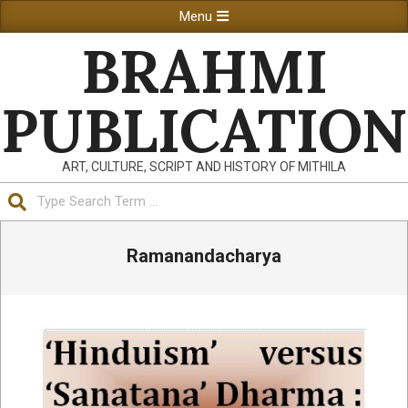
Skip
Primary
Menu
to
Navigation
BRAHMI
content
Menu
PUBLICATION
ART, CULTURE, SCRIPT AND HISTORY OF MITHILA
Search
Ramanandacharya