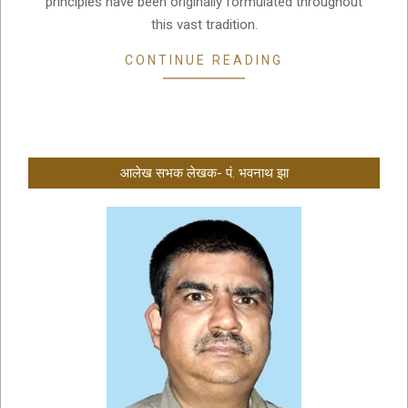
principles have been originally formulated throughout
this vast tradition.
CONTINUE READING
आलेख सभक लेखक- पं. भवनाथ झा