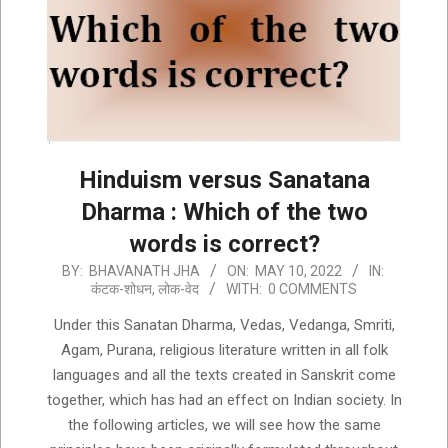
Hinduism versus Sanatana
Dharma : Which of the two
words is correct?
2022-
BY:
BHAVANATH JHA
ON:
MAY 10, 2022
IN:
कंटक-शोधन
,
लोक-वेद
WITH:
0 COMMENTS
05-
10
Under this Sanatan Dharma, Vedas, Vedanga, Smriti,
Agam, Purana, religious literature written in all folk
languages and all the texts created in Sanskrit come
together, which has had an effect on Indian society. In
the following articles, we will see how the same