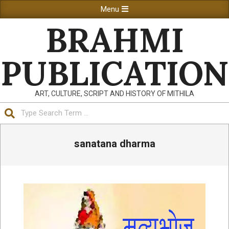
Skip
Primary
Menu
to
Navigation
BRAHMI
content
Menu
PUBLICATION
ART, CULTURE, SCRIPT AND HISTORY OF MITHILA
Search
sanatana dharma