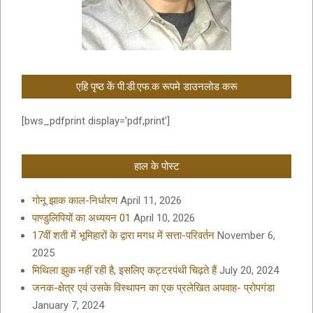
एहि पृष्ठ कें पी.डी.एफ.क रूपमे डाउनलोड करू
[bws_pdfprint display='pdf,print']
हाल के पोस्ट
गोनू झाक काल-निर्धारण
April 11, 2026
पाण्डुलिपियों का अध्ययन 01
April 10, 2026
17वीं शती में भूमिहारों के द्वारा मगध में सत्ता-परिवर्तन
November 6,
2025
मिथिला झुक नहीं रही है, इसलिए कट्टरपंथी चिढ़ते हैं
July 20, 2024
जनक-क्षेत्र एवं उसके विस्थापन का एक प्रलेखित अपवाह- प्रोपगंडा
January 7, 2024