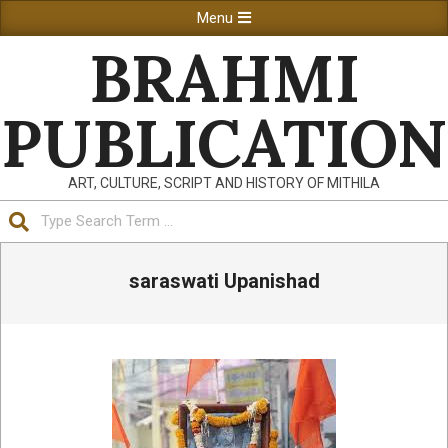
Skip
Primary
Menu
to
Navigation
BRAHMI
content
Menu
PUBLICATION
ART, CULTURE, SCRIPT AND HISTORY OF MITHILA
Search
saraswati Upanishad