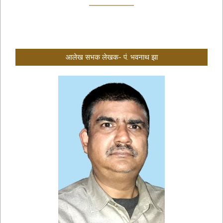
आलेख सभक लेखक- पं. भवनाथ झा