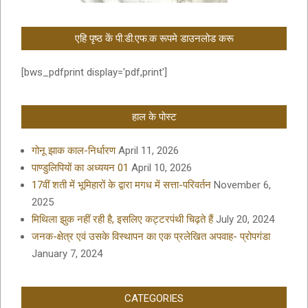
एहि पृष्ठ कें पी.डी.एफ.क रूपमे डाउनलोड करू
[bws_pdfprint display='pdf,print']
हाल के पोस्ट
गोनू झाक काल-निर्धारण
April 11, 2026
पाण्डुलिपियों का अध्ययन 01
April 10, 2026
17वीं शती में भूमिहारों के द्वारा मगध में सत्ता-परिवर्तन
November 6,
2025
मिथिला झुक नहीं रही है, इसलिए कट्टरपंथी चिढ़ते हैं
July 20, 2024
जनक-क्षेत्र एवं उसके विस्थापन का एक प्रलेखित अपवाह- प्रोपगंडा
January 7, 2024
CATEGORIES