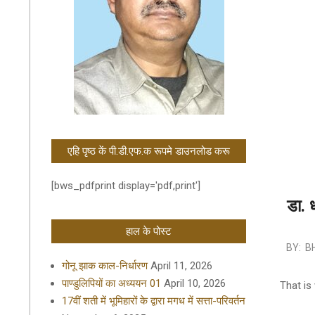
एहि पृष्ठ कें पी.डी.एफ.क रूपमे डाउनलोड करू
[bws_pdfprint display='pdf,print']
डा. ध
हाल के पोस्ट
2019-
BY:
B
09-
गोनू झाक काल-निर्धारण
April 11, 2026
09
पाण्डुलिपियों का अध्ययन 01
April 10, 2026
That is 
17वीं शती में भूमिहारों के द्वारा मगध में सत्ता-परिवर्तन