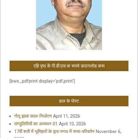
एहि पृष्ठ कें पी.डी.एफ.क रूपमे डाउनलोड करू
[bws_pdfprint display='pdf,print']
हाल के पोस्ट
गोनू झाक काल-निर्धारण
April 11, 2026
पाण्डुलिपियों का अध्ययन 01
April 10, 2026
17वीं शती में भूमिहारों के द्वारा मगध में सत्ता-परिवर्तन
November 6,