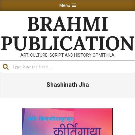
Skip
Primary
Menu
to
Navigation
BRAHMI
content
Menu
PUBLICATION
ART, CULTURE, SCRIPT AND HISTORY OF MITHILA
Search
Shashinath Jha