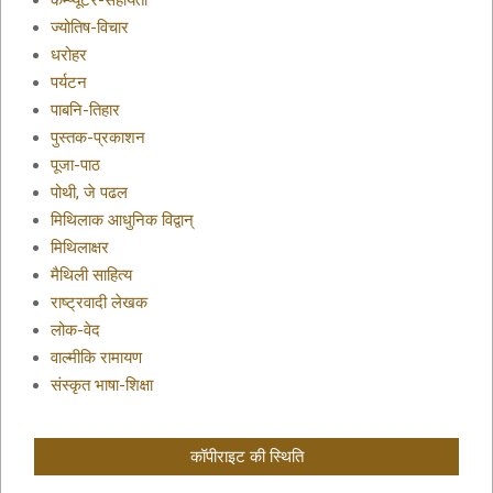
कम्प्यूटर-सहायता
ज्योतिष-विचार
धरोहर
पर्यटन
पाबनि-तिहार
पुस्तक-प्रकाशन
पूजा-पाठ
पोथी, जे पढल
मिथिलाक आधुनिक विद्वान्
मिथिलाक्षर
मैथिली साहित्य
राष्ट्रवादी लेखक
लोक-वेद
वाल्मीकि रामायण
संस्कृत भाषा-शिक्षा
कॉपीराइट की स्थिति