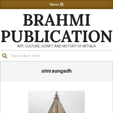
Skip
Primary
Menu
to
Navigation
BRAHMI
content
Menu
PUBLICATION
ART, CULTURE, SCRIPT AND HISTORY OF MITHILA
Search
simraungadh