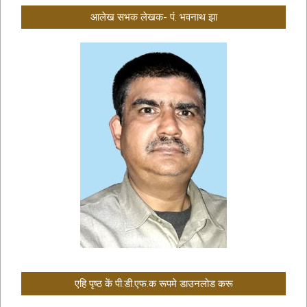
आलेख सभक लेखक- पं. भवनाथ झा
एहि पृष्ठ कें पी.डी.एफ.क रूपमे डाउनलोड करू