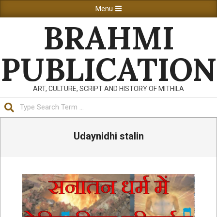
Skip
Primary
Menu
to
Navigation
BRAHMI
content
Menu
PUBLICATION
ART, CULTURE, SCRIPT AND HISTORY OF MITHILA
Search
Udaynidhi stalin