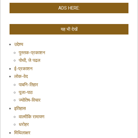
ADS HERE:
यह भी देखें
उद्देश्य
पुस्तक-प्रकाशन
पोथी, जे पढल
ई-प्रकाशन
लोक-वेद
पाबनि-तिहार
पूजा-पाठ
ज्योतिष-विचार
इतिहास
वाल्मीकि रामायण
धरोहर
मिथिलाक्षर