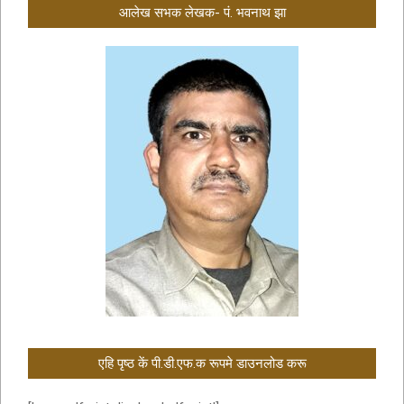
आलेख सभक लेखक- पं. भवनाथ झा
एहि पृष्ठ कें पी.डी.एफ.क रूपमे डाउनलोड करू