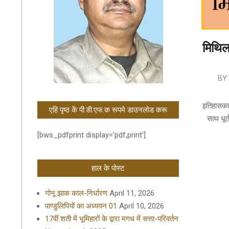
मिथिला
2021-
BY:
08-
24
इतिहासकारो
एहि पृष्ठ कें पी.डी.एफ.क रूपमे डाउनलोड करू
साथ धूर
[bws_pdfprint display='pdf,print']
हाल के पोस्ट
गोनू झाक काल-निर्धारण
April 11, 2026
पाण्डुलिपियों का अध्ययन 01
April 10, 2026
17वीं शती में भूमिहारों के द्वारा मगध में सत्ता-परिवर्तन