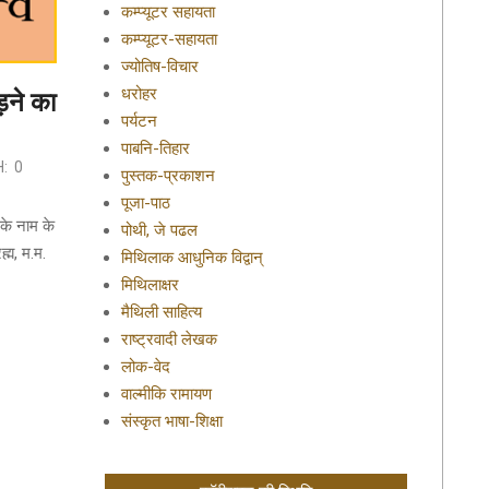
कम्प्यूटर सहायता
कम्प्यूटर-सहायता
ज्योतिष-विचार
धरोहर
़ने का
पर्यटन
पाबनि-तिहार
:
0
पुस्तक-प्रकाशन
पूजा-पाठ
नके नाम के
पोथी, जे पढल
्म, म.म.
मिथिलाक आधुनिक विद्वान्
मिथिलाक्षर
मैथिली साहित्य
राष्ट्रवादी लेखक
लोक-वेद
वाल्मीकि रामायण
संस्कृत भाषा-शिक्षा