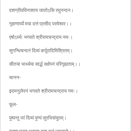
दशग्रीवविनाशाय जातोऽसि रघुनन्दन।
गृहाणार्घ्यं मया दत्तं प्रसीद परमेश्वर।।
एषोऽर्घ्यः भगवते श्रीरामचन्द्राय नमः।
सुगन्धिचन्दनं दिव्यं कर्पूरादिमिश्रितम्।
सीतया भार्थ्यया सार्द्ध रक्षोघ्नं परिगृह्यताम्।।
चानन-
इदमनुलेपनं भगवते श्रीरामचन्द्राय नमः।
फूल-
पुष्पन्तु परं दिव्यं पुण्यं सुरभिसंयुतम्।