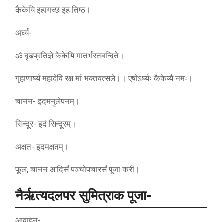
कैकेयि इहागच्छ इह तिष्ठ।
अर्घ्य-
ॐ दृढ़प्रतिज्ञे कैकेयि मातर्भरतवन्दिते।
गृहाणार्घ्यं महादेवि रक्ष मां भक्तवत्सले।। एषोऽर्घ्यः कैकेय्यै नमः।
चानन- इदमनुलेपनम्।
सिन्दूर- इदं सिन्दूरम्।
अक्षत- इदमक्षतम्।
फूल, चानन आदिसँ पञ्चोपचारसँ पूजा करी।
नैर्ऋत्यदलपर सुमित्राक पूजा-
आवाहन-