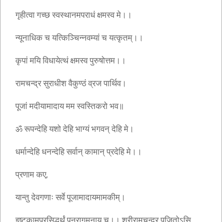
गृहीत्वा गच्छ स्वस्थानमपराधं क्षमस्व मे।।
न्यूनाधिक च यत्किञ्चिन्नवम्यां च यत्कृतम्।।
कृपां मयि विधायेत्थं क्षमस्व पुरुषोत्तम।।
रामचन्द्र सुराधीश वैकुण्ठं व्रज पार्थिव।
पूजां मदीयामादाय मम स्वस्तिकरो भव॥
ॐ रूपन्देहि यशो देहि भाग्यं भगवन् देहि मे।
धर्मान्देहि धनन्देहि सर्वान् कामान् प्रदेहि मे।।
प्रणाम कए,
यान्तु देवगणाः सर्वे पूजामादायमामकीम्।
इष्टकामप्रसिद्धर्थं पुनरागमनाय च।। श्रीरामचन्द्र पूजितोऽसि