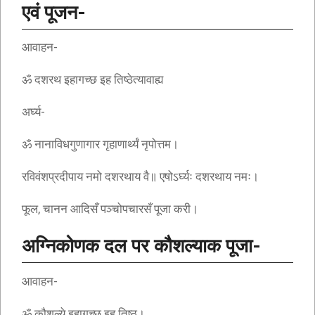
एवं पूजन-
आवाहन-
ॐ दशरथ इहागच्छ इह तिष्ठेत्यावाह्य
अर्घ्य-
ॐ नानाविधगुणागार गृहाणार्थ्यं नृपोत्तम।
रविवंशप्रदीपाय नमो दशरथाय वै॥ एषोऽर्घ्यः दशरथाय नमः।
फूल, चानन आदिसँ पञ्चोपचारसँ पूजा करी।
अग्निकोणक दल पर कौशल्याक पूजा-
आवाहन-
ॐ कौशल्ये इहागच्छ इह तिष्ठ।