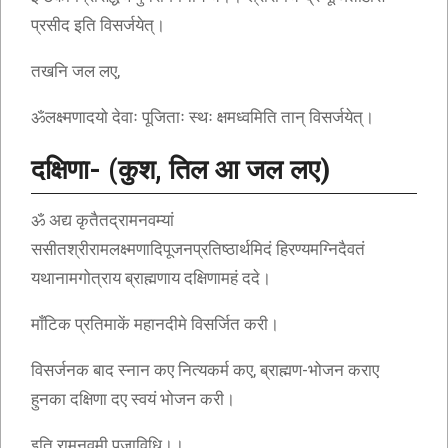
प्रसीद इति विसर्जयेत्।
तखनि जल लए,
ॐलक्ष्मणादयो देवाः पूजिताः स्थः क्षमध्वमिति तान् विसर्जयेत्।
दक्षिणा- (कुश, तिल आ जल लए)
ॐ अद्य कृतैतद्रामनवम्यां
ससीतश्रीरामलक्ष्मणादिपूजनप्रतिष्ठार्थमिदं हिरण्यमग्निदैवतं
यथानामगोत्राय ब्राह्मणाय दक्षिणामहं ददे।
माँटिक प्रतिमाकें महानदीमे विसर्जित करी।
विसर्जनक बाद स्नान कए नित्यकर्म कए, ब्राह्मण-भोजन कराए
हुनका दक्षिणा दए स्वयं भोजन करी।
इति रामनवमी पूजाविधि।।