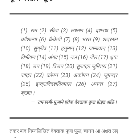
(1) राम (2) सीता (3) लक्ष्मण (4) दशरथ (5)
कौशल्या (6) कैकेयी (7) (8) भरत (9) शत्रुघ्न
(10) सुग्रीव (11) हनुमान् (12) जाम्बवान् (13)
विभीषण (14) अंगद (15) नल (16) नील (17) धृष्ट
(18) जय (19) विजय (20) सुराष्ट्र सुमित्रा (21)
राष्ट्र (22) कोपन (23) अकोपन (24) सुमन्त्र
(25) इन्द्रादिदशदिक्पाल (26) अनन्त (27)
ब्रह्मा।
रामनवमी-पूजामे एतेक देवताक पूजा होइत अछि।
तकर बाद निम्नलिखित देवताक पूजा फूल, चानन आ अक्षत लए