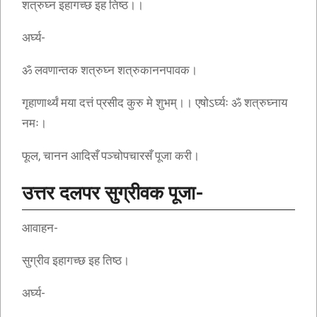
शत्रुघ्न इहागच्छ इह तिष्ठ।।
अर्घ्य-
ॐ लवणान्तक शत्रुघ्न शत्रुकाननपावक।
गृहाणार्थ्यं मया दत्तं प्रसीद कुरु मे शुभम्।। एषोऽर्घ्यः ॐ शत्रुघ्नाय
नमः।
फूल, चानन आदिसँ पञ्चोपचारसँ पूजा करी।
उत्तर दलपर सुग्रीवक पूजा-
आवाहन-
सुग्रीव इहागच्छ इह तिष्ठ।
अर्घ्य-