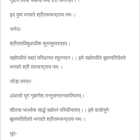
गृहाण परया भक्त्या मया दत्तं जगत्पते।।
इदं पुष्पं भगवते श्रीरामचन्द्राय नमः।
जनेउ-
श्रीरामविबुधाधीश सुरासुरवरप्रद।
यज्ञोपवीतं मद्दतं परिधत्स्व रघुनन्दन।। इमे यज्ञोपवीते बृहस्पतिदैवते
भगवते श्री रामचन्द्राय नमः।
जोड़ा वस्त्र-
ॐवासो युगं गृहाणेश तन्तुसन्तानकल्पितम्।
सीतया भार्थ्यया सार्द्ध रक्षोघ्नं परिधीयताम्।। इमे वासोयुगे
बृहस्पतिदैवते भगवते श्रीरामचन्द्राय नमः।
धूप-