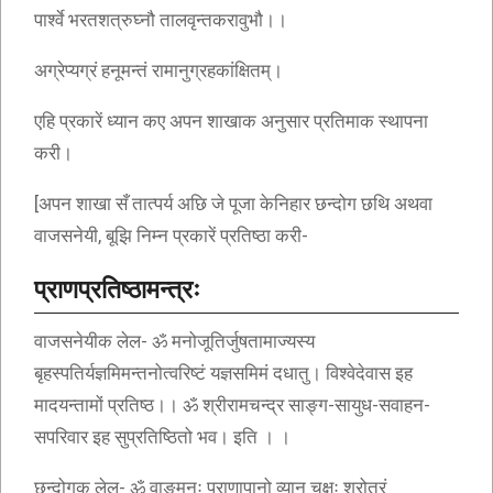
पार्श्वे भरतशत्रुघ्नौ तालवृन्तकरावुभौ।।
अग्रेप्यग्रं हनूमन्तं रामानुग्रहकांक्षितम्।
एहि प्रकारें ध्यान कए अपन शाखाक अनुसार प्रतिमाक स्थापना
करी।
[अपन शाखा सँ तात्पर्य अछि जे पूजा केनिहार छन्दोग छथि अथवा
वाजसनेयी, बूझि निम्न प्रकारें प्रतिष्ठा करी-
प्राणप्रतिष्ठामन्त्रः
वाजसनेयीक लेल- ॐ मनोजूतिर्जुषतामाज्यस्य
बृहस्पतिर्यज्ञमिमन्तनोत्वरिष्टं यज्ञसमिमं दधातु। विश्वेदेवास इह
मादयन्तामों प्रतिष्ठ।। ॐ श्रीरामचन्द्र साङ्ग-सायुध-सवाहन-
सपरिवार इह सुप्रतिष्ठितो भव। इति । ।
छन्दोगक लेल- ॐ वाङ्मनः प्राणापानो व्यान चक्षुः श्रोत्रं