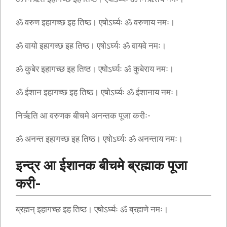
ॐ वरुण इहागच्छ इह तिष्ठ। एषोऽर्घ्यः ॐ वरुणाय नमः।
ॐ वायो इहागच्छ इह तिष्ठ। एषोऽर्घ्यः ॐ वायवे नमः।
ॐ कुबेर इहागच्छ इह तिष्ठ। एषोऽर्घ्यः ॐ कुबेराय नमः।
ॐ ईशान इहागच्छ इह तिष्ठ। एषोऽर्घ्यः ॐ ईशानाय नमः।
निर्ऋति आ वरुणक बीचमे अनन्तक पूजा करीः-
ॐ अनन्त इहागच्छ इह तिष्ठ। एषोऽर्घ्यः ॐ अनन्ताय नमः।
इन्द्र आ ईशानक बीचमे ब्रह्माक पूजा
करी-
ब्रह्मन् इहागच्छ इह तिष्ठ। एषोऽर्घ्यः ॐ ब्रह्मणे नमः।