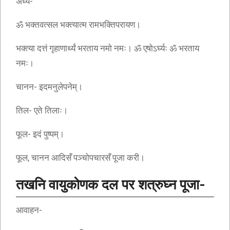
अर्घ्य-
ॐ भक्तवत्सल भक्त्यात्म रामभक्तिपरायण।
भक्त्या दत्तं गृहाणार्थ्यं भरताय नमो नमः। ॐ एषोऽर्घ्यः ॐ भरताय
नमः।
चानन- इदमनुलेपनेम्।
तिल- एते तिलाः।
फूल- इदं पुष्पम्।
फूल, चानन आदिसँ पञ्चोपचारसँ पूजा करी।
तखनि वायुकोणक दल पर शत्रुघ्न पूजा-
आवाहन-