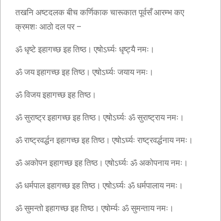
तखनि अष्टदलक बीच कर्णिकाक चारूकात पूर्वसँ आरम्भ कए
क्रमशः आठो दल पर –
ॐ धृष्टे इहागच्छ इह तिष्ठ। एषोऽर्घ्यः धृष्ट्यै नमः।
ॐ जय इहागच्छ इह तिष्ठ। एषोऽर्घ्यः जयाय नमः।
ॐ विजय इहागच्छ इह तिष्ठ।
ॐ सुराष्ट्र इहागच्छ इह तिष्ठ। एषोऽर्घ्यः ॐ सुराष्ट्राय नमः।
ॐ राष्ट्रवर्द्धन इहागच्छ इह तिष्ठ। एषोऽर्घ्यः राष्ट्रवर्द्धनाय नमः।
ॐ अकोपन इहागच्छ इह तिष्ठ। एषोऽर्घ्यः ॐ अकोपनाय नमः।
ॐ धर्मपाल इहागच्छ इह तिष्ठ। एषोऽर्घ्यः ॐ धर्मपालाय नमः।
ॐ सुमन्तो इहागच्छ इह तिष्ठ। एषोर्म्यः ॐ सुमन्ताय नमः।