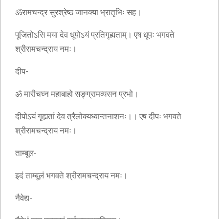
ॐरामचन्द्र सुरश्रेष्ठ जानक्या भ्रातृभिः सह।
पूजितोऽसि मया देव धूपोऽयं प्रतिगृह्यताम्। एष धूपः भगवते
श्रीरामचन्द्राय नमः।
दीप-
ॐ मारीचघ्न महाबाहो सङ्ग्रामव्यसन प्रभो।
दीपोऽयं गृह्यतां देव त्रैलोक्यध्वान्तनाशनः।। एष दीपः भगवते
श्रीरामचन्द्राय नमः।
ताम्बूल-
इदं ताम्बूलं भगवते श्रीरामचन्द्राय नमः।
नैवेद्य-