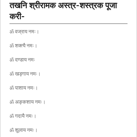
तखनि श्रीरामक अस्त्र-शस्त्रक पूजा
करी-
ॐ वज्राय नमः।
ॐ शक्त्यै नमः।
ॐ दण्डाय नमः
ॐ खड्गाय नमः।
ॐ पाशाय नमः।
ॐ अङ्कशाय नमः।
ॐ गदायै नमः।
ॐ शूलाय नमः।