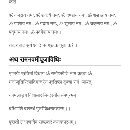
करी।
ॐ वज्राय नमः, ॐ शक्त्यै नमः, ॐ दण्डाय नमः, ॐ शङ्खाय नमः,
ॐ पाशाय नमः, ॐ गदाय नमः, ॐ शूलाय नमः, ॐ चक्राय नमः, ॐ
पद्माय नमः, ॐ पद्मेशाय नमः।
तकर बाद सूर्य आदि नवग्रहक पूजा करी।
अथ रामनवमीपूजाविधिः
मृण्मयी प्रतिमां विधाय ॐ रामोऽसीति नाम कृत्वा ॐ
मनोजूतिरित्यादिमन्त्रेण प्रतिष्ठा कृत्वा रामं ध्यायेत्
कोमलाङ्ग विशालाक्षमिन्द्रनीलसमप्रभम्।
दक्षिणांशे दशरथं पुत्रीवेक्षणतत्परम्।।
पृष्ठतो लक्ष्मणन्देवं सच्छत्रं कनकप्रभम्।