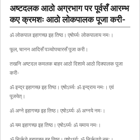
अष्टदलक आठो अग्रभाग पर पूर्वसँ आरम्भ
कए क्रमशः आठो लोकपालक पूजा करी-
ॐ लोकपाल इहागच्छ इह तिष्ठ। एषोर्घ्यः लोकपालाय नमः।
फूल, चानन आदिसँ पञ्चोपचारसँ पूजा करी।
तखनि अष्टदल कमलक बाहर आठो दिशामे आठो दिक्पालक पूजा
करी-
ॐ इन्द्र इहागच्छ इह तिष्ठ। एषोऽर्घ्यः ॐ इन्द्राय नमः। एवं
पूजयेत्।
ॐ अग्ने इहागच्छ इह तिष्ठ। एषोऽर्घ्यः ॐ अग्नये नमः।
ॐ यम इहागच्छ इह तिष्ठ। एषोऽर्घ्यः ॐ यमाय नमः।
ॐ निर्ऋते इहागच्छ इह तिष्ठ। एषोऽर्घ्यः ॐ निर्ऋतये नमः।