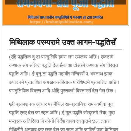
मिथिलाक परम्परामे उक्त आगम-पद्धतिसँ
(एहि पद्धतिक दू टा पाण्डुलिपि हमरा लग उपलब्ध अछि। एकटामे
कथाक संग संक्षिप्त पद्धति देल छैक आ दोसरमे कथाक संग विस्तृत
पद्धति अछि। ई दूनू टा पद्धति महावीर मन्दिरसँ प. भवनाथ झाक
संपादनमे प्रकाशित अगस्त्य-संहिताक परिशिष्टमे प्रकाशित अछि।
पाण्डुलिपिक विवरण आदि ओहि पुस्तकमे विस्तारसँ देल गेल छैक।
एही प्रकाशनक आधार पर मैथिल साम्प्रदायिक रामनवमीक पूजा
पद्धति एतए देल जा रहल अछि। ई मूल पद्धति संस्कृतमे छैक, मुदा
मन्त्रक अतिरिक्त जे कोनो निर्देश वाक्य संस्कृतमे छल, तकरा
मैथिलीमे अनुवाद कए एतए देल जा रहल अछि जाहिसँ पूजा केनिहार