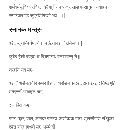
शर्मवर्मभूतिः प्रतिष्ठा ॐ श्रीरामचन्द्र साङ्ग-सायुध-सवाहन-
सपरिवार इह सुप्रतिष्ठितो भव।।]
स्नानक मन्त्र-
ॐ इन्द्राग्निर्यमश्चैव निर्ऋतोवरुणोऽनिलः। |
कुबेर ईशो ब्रह्मा च दिक्पालाः स्नापयन्तु ते॥
तखनि यव लए-
ॐ हौं श्रीमहावीर समरवीरपते श्रीरामचन्द्र इहागच्छ इह तिष्ठ एहि
मन्त्रसँ आवाहन कए,
स्थापित कए
फल, फूल, जल, आमक पल्लव, अशोकक पात, तुलसीपात सँ युक्त
श्वेत शंख हाथमे लए अर्घ्य दी-