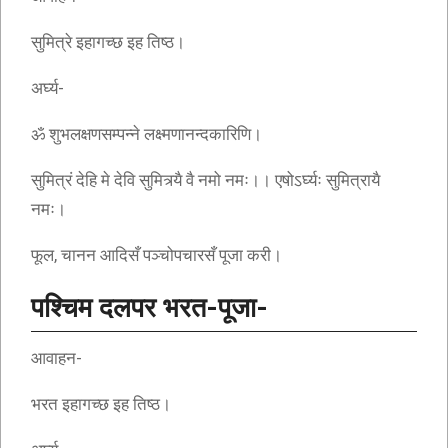
सुमित्रे इहागच्छ इह तिष्ठ।
अर्घ्य-
ॐ शुभलक्षणसम्पन्ने लक्ष्मणानन्दकारिणि।
सुमित्रं देहि मे देवि सुमित्र्यै वै नमो नमः।। एषोऽर्घ्यः सुमित्रायै
नमः।
फूल, चानन आदिसँ पञ्चोपचारसँ पूजा करी।
पश्चिम दलपर भरत-पूजा-
आवाहन-
भरत इहागच्छ इह तिष्ठ।