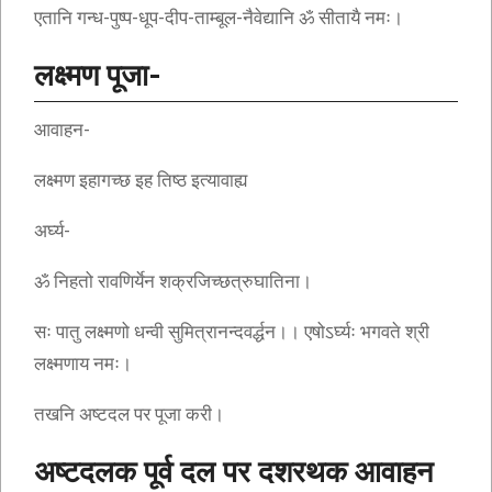
एतानि गन्ध-पुष्प-धूप-दीप-ताम्बूल-नैवेद्यानि ॐ सीतायै नमः।
लक्ष्मण पूजा-
आवाहन-
लक्ष्मण इहागच्छ इह तिष्ठ इत्यावाह्य
अर्घ्य-
ॐ निहतो रावणिर्येन शक्रजिच्छत्रुघातिना।
सः पातु लक्ष्मणो धन्वी सुमित्रानन्दवर्द्धन।। एषोऽर्घ्यः भगवते श्री
लक्ष्मणाय नमः।
तखनि अष्टदल पर पूजा करी।
अष्टदलक पूर्व दल पर दशरथक आवाहन