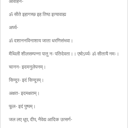
आवाहन-
ॐ सीते इहागच्छ इह तिष्ठ इत्यावाह्य
अर्घ्य-
ॐ दशाननविनाशाय जाता धरणिसंभवा।
मैथिली शीलसम्पन्ना पातु नः पतिदेवता।। एषोऽर्घ्यः ॐ सीतायै नमः।
चानन- इदमनुलेपनम्।
सिन्दूर- इदं सिन्दूरम्।
अक्षत- इदमक्षतम्।
फूल- इदं पुष्पम्।
जल लए धूप, दीप, नैवेद्य आदिक उत्सर्ग-