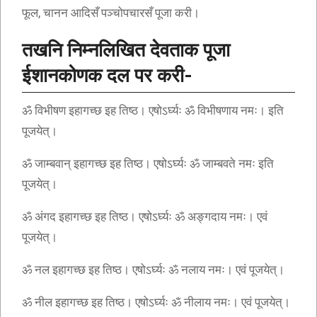
फूल, चानन आदिसँ पञ्चोपचारसँ पूजा करी।
तखनि निम्नलिखित देवताक पूजा
ईशानकोणक दल पर करी-
ॐ विभीषण इहागच्छ इह तिष्ठ। एषोऽर्घ्यः ॐ विभीषणाय नमः। इति
पूजयेत्।
ॐ जाम्बवान् इहागच्छ इह तिष्ठ। एषोऽर्घ्यः ॐ जाम्बवते नमः इति
पूजयेत्।
ॐ अंगद इहागच्छ इह तिष्ठ। एषोऽर्घ्यः ॐ अङ्गदाय नमः। एवं
पूजयेत्।
ॐ नल इहागच्छ इह तिष्ठ। एषोऽर्घ्यः ॐ नलाय नमः। एवं पूजयेत्।
ॐ नील इहागच्छ इह तिष्ठ। एषोऽर्घ्यः ॐ नीलाय नमः। एवं पूजयेत्।