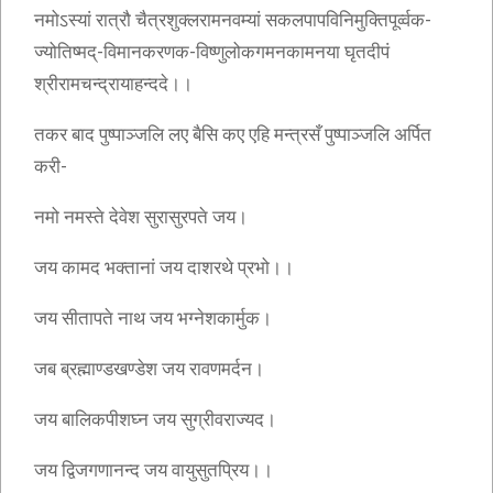
नमोऽस्यां रात्रौ चैत्रशुक्लरामनवम्यां सकलपापविनिमुक्तिपूर्व्वक-
ज्योतिष्मद्-विमानकरणक-विष्णुलोकगमनकामनया घृतदीपं
श्रीरामचन्द्रायाहन्ददे।।
तकर बाद पुष्पाञ्जलि लए बैसि कए एहि मन्त्रसँ पुष्पाञ्जलि अर्पित
करी-
नमो नमस्ते देवेश सुरासुरपते जय।
जय कामद भक्तानां जय दाशरथे प्रभो।।
जय सीतापते नाथ जय भग्नेशकार्मुक।
जब ब्रह्माण्डखण्डेश जय रावणमर्दन।
जय बालिकपीशघ्न जय सुग्रीवराज्यद।
जय द्विजगणानन्द जय वायुसुतप्रिय।।