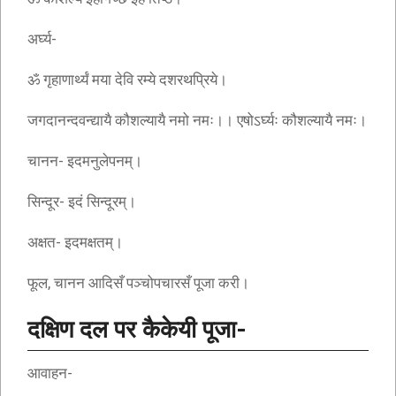
अर्घ्य-
ॐ गृहाणार्थ्यं मया देवि रम्ये दशरथप्रिये।
जगदानन्दवन्द्यायै कौशल्यायै नमो नमः।। एषोऽर्घ्यः कौशल्यायै नमः।
चानन- इदमनुलेपनम्।
सिन्दूर- इदं सिन्दूरम्।
अक्षत- इदमक्षतम्।
फूल, चानन आदिसँ पञ्चोपचारसँ पूजा करी।
दक्षिण दल पर कैकेयी पूजा-
आवाहन-