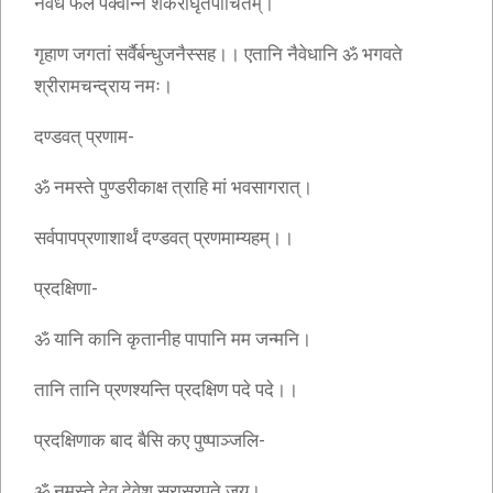
नैवेधं फल पक्वान्नं शर्कराघृतपाचितम्।
गृहाण जगतां सर्वैर्बन्धुजनैस्सह।। एतानि नैवेधानि ॐ भगवते
श्रीरामचन्द्राय नमः।
दण्डवत् प्रणाम-
ॐ नमस्ते पुण्डरीकाक्ष त्राहि मां भवसागरात्।
सर्वपापप्रणाशार्थं दण्डवत् प्रणमाम्यहम्।।
प्रदक्षिणा-
ॐ यानि कानि कृतानीह पापानि मम जन्मनि।
तानि तानि प्रणश्यन्ति प्रदक्षिण पदे पदे।।
प्रदक्षिणाक बाद बैसि कए पुष्पाञ्जलि-
ॐ नमस्ते देव देवेश सुरासुरपते जय।