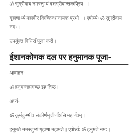
ॐ सुग्रीवाय नमस्तुभ्यं दशग्रीवान्तकप्रिय। |
गृहाणार्थ्यं महावीर किष्किन्धानायक प्रभो।। एषोर्घ्यः ॐ सुग्रीवाय
नमः।
उपर्युक्त विधिसँ पूजा करी।
ईशानकोणक दल पर हनुमानक पूजा-
आवाहन-
ॐ हनुमन्नहागच्छ इह तिष्ठ।
अर्घ्य-
ॐ कूर्मकुम्भीव संकीर्णमुत्तीर्णोऽसि महार्णवम्।
हनूमते नमस्तुभ्यं गृहाणा महामते॥ एषोर्घ्यः ॐ हनुमते नमः।