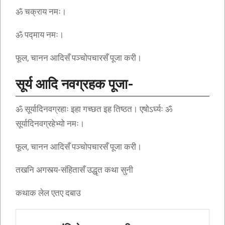
ॐ चक्राय नमः।
ॐ पद्माय नमः।
फूल, चानन आदिसँ पञ्चोपचारसँ पूजा करी।
सूर्य आदि नवग्रहक पूजा-
ॐ सूर्यादिनवग्रहाः इहा गच्छत इह तिष्ठत। एषोऽर्घ्यः ॐ
सूर्यादिनवग्रहेभ्यो नमः।
फूल, चानन आदिसँ पञ्चोपचारसँ पूजा करी।
तखनि अगस्त्य-संहितासँ उद्धृत कथा सुनी
कथाक लेल एतए दबाउ