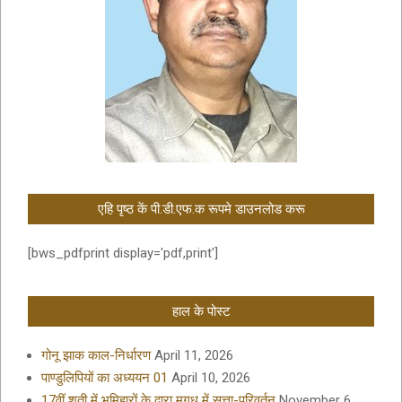
एहि पृष्ठ कें पी.डी.एफ.क रूपमे डाउनलोड करू
[bws_pdfprint display='pdf,print']
हाल के पोस्ट
गोनू झाक काल-निर्धारण
April 11, 2026
पाण्डुलिपियों का अध्ययन 01
April 10, 2026
17वीं शती में भूमिहारों के द्वारा मगध में सत्ता-परिवर्तन
November 6,