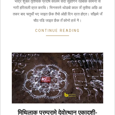
04
भाद्र शुक्ल तृतीयाकें प्रदोष कालमे सदा सुहागिन रहबाक कामना सँ
नारी हरिताली व्रत करथि। भिनसरमे थोडबो काल जँ तृतीया अछि आ
तकर बाद चतुर्थी भए जाइत छैक तैयो ओही दिन व्रत होएत। साँझमे जँ
चौठ पडि जाइत छैक तँ कोनो हर्ज नै।
CONTINUE READING
मिथिलाक परम्परामे देवोत्थान एकादशी-