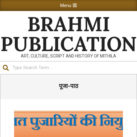
Skip
Primary
Menu
to
Navigation
BRAHMI
content
Menu
PUBLICATION
ART, CULTURE, SCRIPT AND HISTORY OF MITHILA
Search
पूजा-पाठ