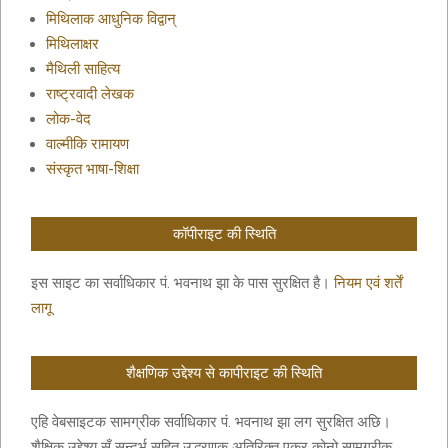
मिथिलाक आधुनिक विद्वान्
मिथिलाक्षर
मैथिली साहित्य
राष्ट्रवादी लेखक
लोक-वेद
वाल्मीकि रामायण
संस्कृत भाषा-शिक्षा
कॉपीराइट की स्थिति
इस साइट का सर्वाधिकार पं. भवनाथ झा के पास सुरक्षित है।
नियम एवं शर्तें
लागू
शैक्षणिक उद्देश्य से कापीराइट की स्थिति
एहि वेबसाइटक सामग्रीक सर्वाधिकार पं. भवनाथ झा लग सुरक्षित अछि।
शैक्षिक उद्देश्य सँ सन्दर्भ सहित उद्धरणक अतिरिक्त एकर कोनो सामग्रीक