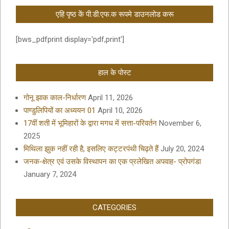
एहि पृष्ठ कें पी.डी.एफ.क रूपमे डाउनलोड करू
[bws_pdfprint display='pdf,print']
हाल के पोस्ट
गोनू झाक काल-निर्धारण
April 11, 2026
पाण्डुलिपियों का अध्ययन 01
April 10, 2026
17वीं शती में भूमिहारों के द्वारा मगध में सत्ता-परिवर्तन
November 6,
2025
मिथिला झुक नहीं रही है, इसलिए कट्टरपंथी चिढ़ते हैं
July 20, 2024
जनक-क्षेत्र एवं उसके विस्थापन का एक प्रलेखित अपवाह- प्रोपगंडा
January 7, 2024
CATEGORIES