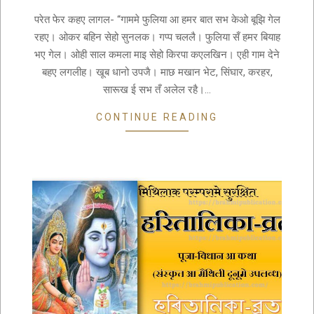
28
परेत फेर कहए लागल- “गाममे फुलिया आ हमर बात सभ केओ बूझि गेल
रहए। ओकर बहिन सेहो सुनलक। गप्प चललै। फुलिया सँ हमर बियाह
भए गेल। ओही साल कमला माइ सेहो किरपा कएलखिन। एही गाम देने
बहए लगलीह। खूब धानो उपजै। माछ मखान भेट, सिंघार, करहर,
सारूख ई सभ तँ अलेल रहै।…
CONTINUE READING