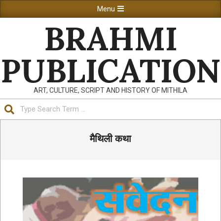
Skip
Primary
Menu
to
Navigation
BRAHMI
content
Menu
PUBLICATION
ART, CULTURE, SCRIPT AND HISTORY OF MITHILA
Search
मैथिली कथा