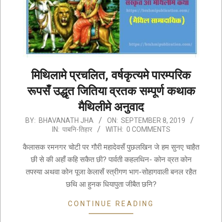
मिथिलामे प्रचलित, वर्षकृत्यमे पारम्परिक
रूपसँ उद्धृत जितिया व्रतक सम्पूर्ण कथाक
मैथिलीमे अनुवाद
2019-
BY:
BHAVANATH JHA
ON:
SEPTEMBER 8, 2019
IN:
पाबनि-तिहार
WITH:
0 COMMENTS
09-
08
कैलासक रमनगर चोटी पर गौरी महादेवसँ पुछलखिन जे हम सुनए चाहैत
छी से की अहाँ कहि सकैत छी? पार्वती कहलथिन- कोन व्रत कोन
तपस्या अथवा कोन पूजा केलासँ स्त्रीगण भाग-सोहागवाली बनल रहैत
छथि आ हुनक धियापुता जीबैत छनि?
CONTINUE READING