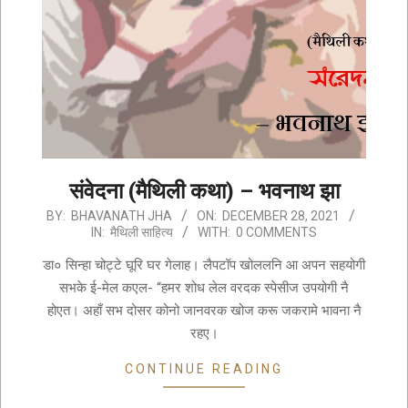
संवेदना (मैथिली कथा) – भवनाथ झा
2021-
BY:
BHAVANATH JHA
ON:
DECEMBER 28, 2021
IN:
मैथिली साहित्य
WITH:
0 COMMENTS
12-
28
डा० सिन्हा चोट्टे घूरि घर गेलाह। लैपटॉप खोललनि आ अपन सहयोगी
सभके ई-मेल कएल- “हमर शोध लेल वरदक स्पेसीज उपयोगी नै
होएत। अहाँ सभ दोसर कोनो जानवरक खोज करू जकरामे भावना नै
रहए।
CONTINUE READING