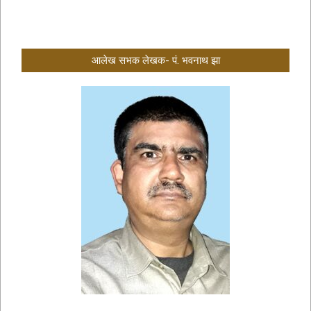
आलेख सभक लेखक- पं. भवनाथ झा