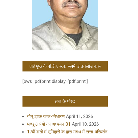
एहि पृष्ठ कें पी.डी.एफ.क रूपमे डाउनलोड करू
[bws_pdfprint display='pdf,print']
हाल के पोस्ट
गोनू झाक काल-निर्धारण
April 11, 2026
पाण्डुलिपियों का अध्ययन 01
April 10, 2026
17वीं शती में भूमिहारों के द्वारा मगध में सत्ता-परिवर्तन