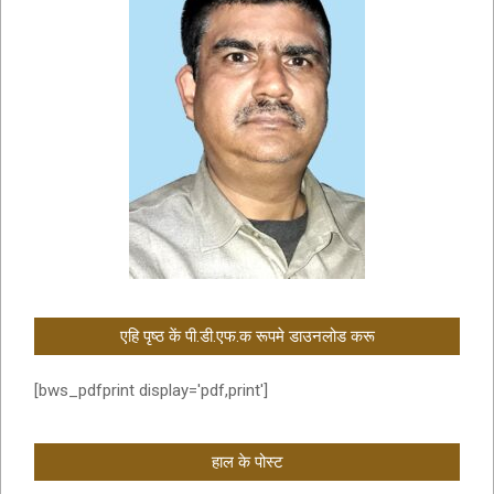
एहि पृष्ठ कें पी.डी.एफ.क रूपमे डाउनलोड करू
[bws_pdfprint display='pdf,print']
हाल के पोस्ट