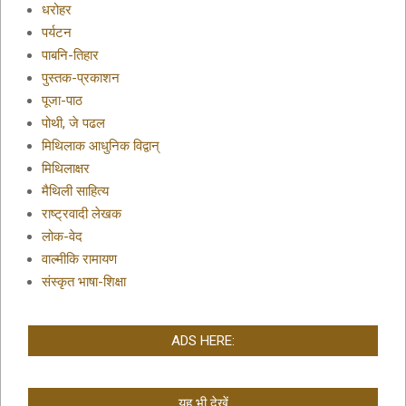
धरोहर
पर्यटन
पाबनि-तिहार
पुस्तक-प्रकाशन
पूजा-पाठ
पोथी, जे पढल
मिथिलाक आधुनिक विद्वान्
मिथिलाक्षर
मैथिली साहित्य
राष्ट्रवादी लेखक
लोक-वेद
वाल्मीकि रामायण
संस्कृत भाषा-शिक्षा
ADS HERE:
यह भी देखें