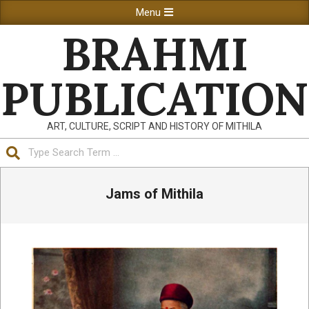
Skip
Primary
Menu
to
Navigation
BRAHMI
content
Menu
PUBLICATION
ART, CULTURE, SCRIPT AND HISTORY OF MITHILA
Search
Jams of Mithila