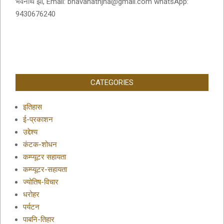
भवनाथ झा, Email: bhavanathjha@gmail.com whatsApp:
9430676240
CATEGORIES
इतिहास
ई-प्रकाशन
उद्देश्य
कंटक-शोधन
कम्प्यूटर सहायता
कम्प्यूटर-सहायता
ज्योतिष-विचार
धरोहर
पर्यटन
पाबनि-तिहार