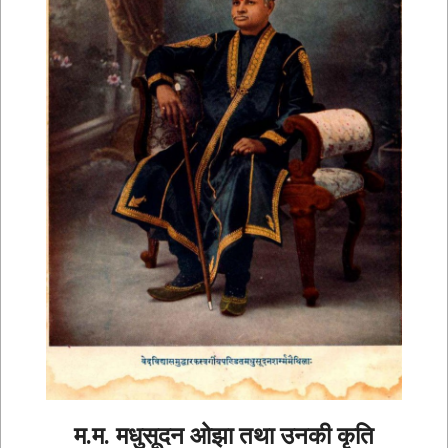
म.म. मधुसूदन ओझा तथा उनकी कृति