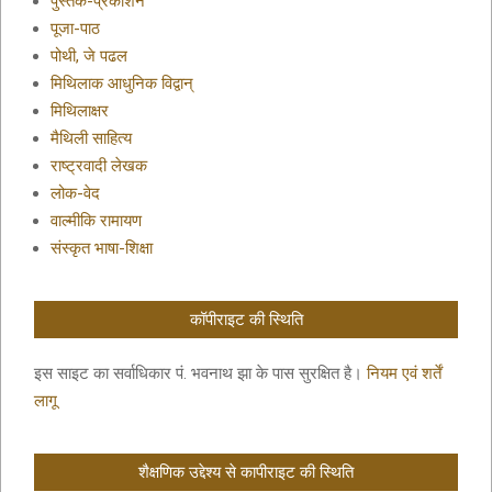
पुस्तक-प्रकाशन
पूजा-पाठ
पोथी, जे पढल
मिथिलाक आधुनिक विद्वान्
मिथिलाक्षर
मैथिली साहित्य
राष्ट्रवादी लेखक
लोक-वेद
वाल्मीकि रामायण
संस्कृत भाषा-शिक्षा
कॉपीराइट की स्थिति
इस साइट का सर्वाधिकार पं. भवनाथ झा के पास सुरक्षित है।
नियम एवं शर्तें
लागू
शैक्षणिक उद्देश्य से कापीराइट की स्थिति