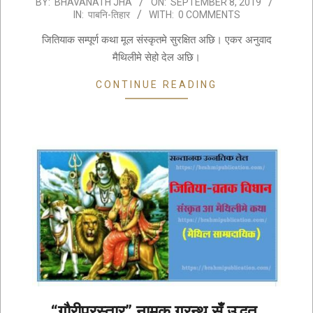
2019-
BY:
BHAVANATH JHA
ON:
SEPTEMBER 8, 2019
IN:
पाबनि-तिहार
WITH:
0 COMMENTS
09-
08
जितियाक सम्पूर्ण कथा मूल संस्कृतमे सुरक्षित अछि। एकर अनुवाद
मैथिलीमे सेहो देल अछि।
CONTINUE READING
“गौरीप्रस्तार” नामक ग्रन्थ सँ उद्धृत,