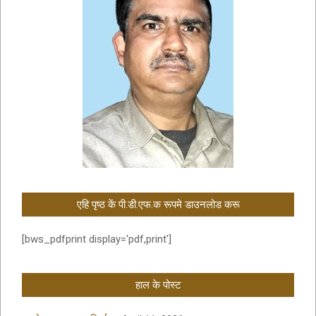
एहि पृष्ठ कें पी.डी.एफ.क रूपमे डाउनलोड करू
[bws_pdfprint display='pdf,print']
हाल के पोस्ट