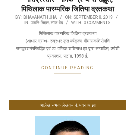
मिथिलाक पारम्परिक जितिया व्रतकथा
2019-
BY:
BHAVANATH JHA
ON:
SEPTEMBER 8, 2019
IN:
पाबनि-तिहार
,
लोक-वेद
WITH:
0 COMMENTS
09-
08
मिथिलाक पारम्परिक जितिया व्रतकथा
(आधार ग्रन्थ- रुद्रधर कृत वर्षकृत्य, मीमांसकशिरोमणि
जगद्धरशर्मपरिवर्द्धित एवं डा. पण्डित शशिनाथ झा द्वारा सम्पादित, उर्वशी
प्रकाशन, पटना, 1998 ई.
CONTINUE READING
आलेख सभक लेखक- पं. भवनाथ झा