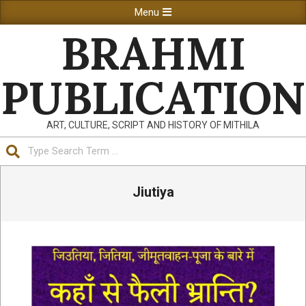
Skip
Primary
Menu
to
Navigation
BRAHMI
content
Menu
PUBLICATION
ART, CULTURE, SCRIPT AND HISTORY OF MITHILA
Search
Jiutiya