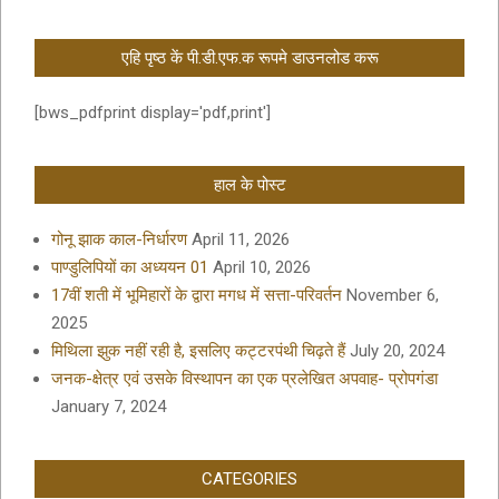
एहि पृष्ठ कें पी.डी.एफ.क रूपमे डाउनलोड करू
[bws_pdfprint display='pdf,print']
हाल के पोस्ट
गोनू झाक काल-निर्धारण
April 11, 2026
पाण्डुलिपियों का अध्ययन 01
April 10, 2026
17वीं शती में भूमिहारों के द्वारा मगध में सत्ता-परिवर्तन
November 6,
2025
मिथिला झुक नहीं रही है, इसलिए कट्टरपंथी चिढ़ते हैं
July 20, 2024
जनक-क्षेत्र एवं उसके विस्थापन का एक प्रलेखित अपवाह- प्रोपगंडा
January 7, 2024
CATEGORIES