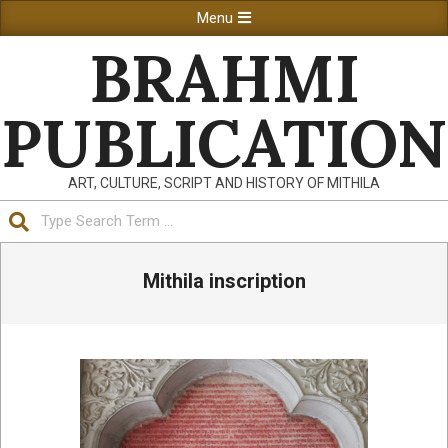
Skip
Primary
Menu
to
Navigation
BRAHMI
content
Menu
PUBLICATION
ART, CULTURE, SCRIPT AND HISTORY OF MITHILA
Search
Mithila inscription