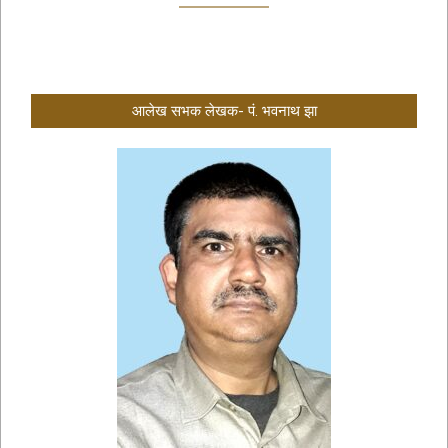
आलेख सभक लेखक- पं. भवनाथ झा