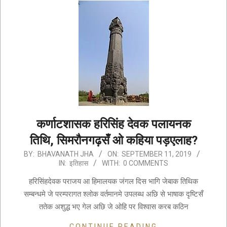
कर्णाटशासक हरिसिंह देवक पलायनक
तिथि, सिमरौनगढ़सँ ओ कहिया पड़एलाह?
2019-
BY:
BHAVANATH JHA
ON:
SEPTEMBER 11, 2019
IN:
इतिहास
WITH:
0 COMMENTS
09-
11
हरिसिंहदेवक पराजय आ हिमालयक जंगल दिस भागि जेबाक तिथिक
सम्बन्धमे जे परम्परागत श्लोक वर्तमानमे उपलब्ध अछि से भाषाक दृष्टिसँ
ततेक अशुद्ध भए गेल अछि जे ओहि पर विश्वास करब कठिन
CONTINUE READING