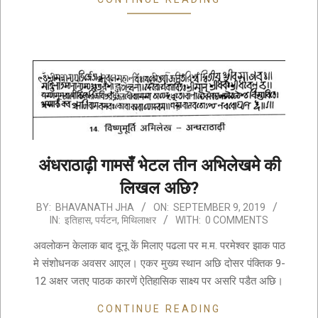
अंधराठाढ़ी गामसँ भेटल तीन अभिलेखमे की
लिखल अछि?
2019-
BY:
BHAVANATH JHA
ON:
SEPTEMBER 9, 2019
IN:
इतिहास
,
पर्यटन
,
मिथिलाक्षर
WITH:
0 COMMENTS
09-
09
अवलोकन केलाक बाद दूनू कें मिलाए पढला पर म.म. परमेश्वर झाक पाठ
मे संशोधनक अवसर आएल। एकर मुख्य स्थान अछि दोसर पंक्तिक 9-
12 अक्षर जतए पाठक कारणें ऐतिहासिक साक्ष्य पर असरि पडैत अछि।
CONTINUE READING