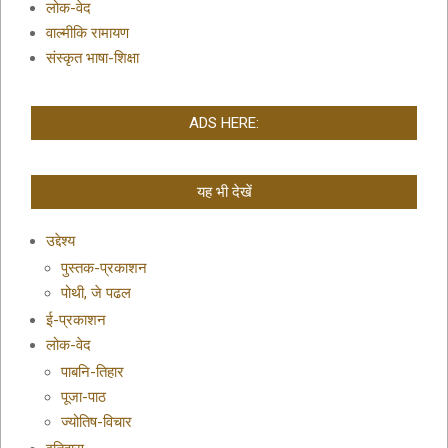
लोक-वेद
वाल्मीकि रामायण
संस्कृत भाषा-शिक्षा
ADS HERE:
यह भी देखें
उद्देश्य
पुस्तक-प्रकाशन
पोथी, जे पढल
ई-प्रकाशन
लोक-वेद
पाबनि-तिहार
पूजा-पाठ
ज्योतिष-विचार