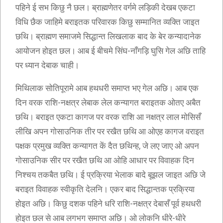
पहिने ई सभ किछु नै छल। ब्राह्मणेतर वर्गमे लड़िकी देखब एकटा
विधि छैक जाहिमे बराइतक परिवारक किछु सम्मानित व्यक्ति जाइत
छथि। ब्राह्मण समाजमे सिद्धान्त लिखलाक बाद के बेर कन्यादानेक
आयोजन होइत छल। आब ई बीचमे सिंघ-नाँगड़ि घुसि गेल अछि ताहि
पर ध्यान देबाक चाही।
मिथिलाक सोतिपूरामे आब हथधरी समाप्त भए गेल अछि। आब एक
दिन वरक राशि-नक्षत्र लेबाक लेल कन्यागत बराइतक ओतए अबैत
छथि। बराइत एकटा कागज पर वरक राशि आ नक्षत्र लाल मोसिसँ
लीखि अपन गोसाउनिक तीर पर रखैत छथि आ ओएह कागज वराइत
पक्षक प्रमुख व्यक्ति कन्यागत कें दैत छथिन्ह, जे लए जाए ओ अपन
गोसाउनिक सीर पर रखैत छथि आ ओहि आधार पर विवाहक दिन
निश्चय तकबैत छथि। ई प्रक्रिया भेलाक बादे बूझल जाइत अछि जे
बराइत विवाहक स्वीकृति देलनि। एकर बाद सिद्धान्तक प्रक्रिया
होइत अछि। किछु दशक पहिने धरि राशि-नक्षत्र देबासँ पूर्व हथधरी
होइत छल से आब लगभग समाप्त अछि। ओ लोकनि धीरे-धीरे