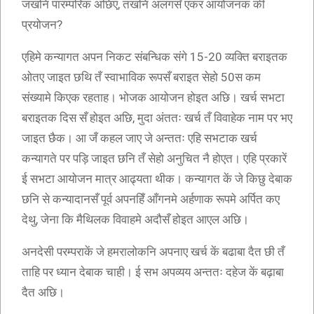
जखनि पारम्परिक अछिए, तखनि अलगसँ एकर आयोजनक की
प्रयोजन?
एहिमे कन्यागत अपन निकट संबन्धिक संगे 15-20 व्यक्ति बराइतक
ओतए जाइत छथि तँ स्वाभाविक रूपसँ बराइत सेहो 50स कम
संख्यामे किएक रहताह। भोजक आयोजन होइत अछि। खर्च सभटा
बराइतक दिस सँ होइत अछि, मुदा अंततः खर्च तँ विवाहेक नाम पर भए
जाइत छैक। आ जँ कहल जाए जे अन्ततः एहि सभटाक खर्च
कन्यागते पर पड़ि जाइत छनि तँ सेहो अनुचित नै होएत। एहि प्रकारें
ई सभटा आयोजन मात्र आढ्यता थीक। कन्यागत कें जे किछु देबाक
छनि से कन्यादानसँ पूर्व अपनहिँ आँगनमे अर्हणाक रूपमे अर्पित कए
देथु, जेना कि मैथिलक विवाहमे अदौसँ होइत आएल अछि।
अनदेसी परम्पराकें जे हमरालोकनि अपनाए खर्च कें बढाबा दैत छी तँ
ताहि पर ध्यान देबाक चाही। ई सभ अपव्यय अन्ततः दहेज कें बढ़ाबा
दैत अछि।