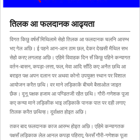
तिलक आ फलदानक आढ्यता
विगत किछु वर्षसँ मिथिलामे सेहो तिलक आ फलदानक चलनि आरम्भ
भए गेल अछि। ई पहने आन-आन ठाम छल, देकर देखसी मैथिल सभ
सेहो करए लगलाह अछि। एहिमे विवाहक दिन सँ किछु पहिने कन्यागत
वर्तन-बासन, कपड़ा-लत्ता, फल, मेवा आदि साँठि कए अनैत छथि आ
बराइत पक्ष अपन दलान पर अथवा कोनो उपयुक्त स्थान पर विशाल
आयोजन करैत छथि। वर माने लड़िकाकें बीचमे बैसाओल जाइत
छैक। दूनू पक्षक हजाम आ पण्डितजी रहैत छथि। गौरी-गणेशक पूजा
कए कन्या माने लड़िकीक भाइ लड़िकाकें पानक पात पर दही लगाए
तिलक करैत छथिन्ह। दूर्वाक्षत होइत अछि।
तकर बाद फलदानक काज आरम्भ होइत अछि। एहिमे कन्यागतक
पक्षसँ लड़िकाक लेल आनल कपड़ा पहिराए, फेरसँ गौरी-गणेशक पूजा