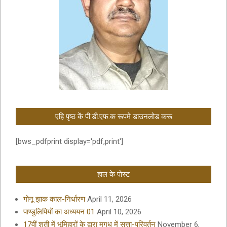
एहि पृष्ठ कें पी.डी.एफ.क रूपमे डाउनलोड करू
[bws_pdfprint display='pdf,print']
हाल के पोस्ट
गोनू झाक काल-निर्धारण
April 11, 2026
पाण्डुलिपियों का अध्ययन 01
April 10, 2026
17वीं शती में भूमिहारों के द्वारा मगध में सत्ता-परिवर्तन
November 6,