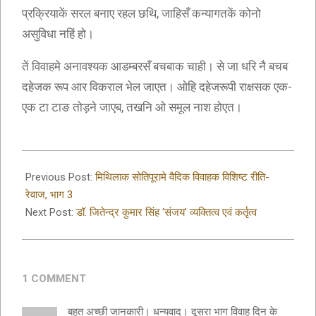
प्रक्रियाकें सरल बनाए रहल छथि, जाहिसँ कन्यागतकें कोनो
असुविधा नहिं हो।
तें विवाहमे अनावश्यक आडम्बरसँ बचबाक चाही। से जा धरि नै बचब
दहेजक रूप आर विकराल भेल जाएत। ओहि दहेजरूपी राक्षसक एक-
एक टा टाङ तोड़ने जाएब, तखनि ओ समूल नाश होएत।
2020-
04-
Previous Post:
मिथिलाक सोतिपूरामे वैदिक विवाहक विशिष्ट रीति-
17
रेवाज, भाग 3
Next Post:
डॉ. जितेन्द्र कुमार सिंह ‘संजय’ व्यक्तित्व एवं कर्तृत्व
1 COMMENT
बहुत अच्छी जानकारी। धन्यवाद। दूसरा भाग विवाह दिन के