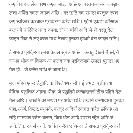
कए विवाहक लेल वरण कएल जाइत अछि आ बरतन-बासन कपड़ा-
लत्ता अर्पित कएल जाइत अछि। वर ऊठि कए सभटा वस्तुक स्पर्श
कए स्वीकार करबाक प्रक्रिया करैत छथि। एहीमे एकटा काँसाक
बरतनमे नारिकेर नगद रुपया, सोना-चाँदी आदि जे-जे वस्तु देल
जाइत छैक से लए वरक माथ ठेकाए हुनका हाथमे देल जाइत छनि।
ई सभटा प्रक्रिया हमरा केवल सुनल अछि। कतहु देखने नै छी, तैं
सम्भव थीक जे तिलक आ फलदानक प्रक्रियामे उलटा-पुलटा भए
गेल हो। जे करैत छथि से जानथि।
मुदा पहिने एकर सैद्धान्तिक विश्लेषण करी। ई सभटा प्रक्रिया
वैदिक-पद्धतिक अर्हणा थीक, जे पद्धतिमे कन्यादानसँ ठीक पहिने देल
गेल अछि। जखनि वर मण्डप पर अबैत छथि तखनि कन्यादाता हुनका
पाद्य, अर्घ्य, विष्टर, मधुपर्क, वस्त्र आदिसँ स्वागत करैत छथिन्ह आ
तहि मण्डपपर वर्तन-बासन, बिछाओन आदि राखल रहैत अछि जे
सांकेतिक रूपसँ वर कें अर्पित करैत छथिन्ह। ई सभटा प्रक्रिया तँ