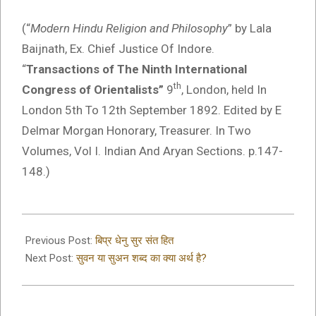
(“
Modern Hindu Religion and Philosophy
” by Lala
Baijnath, Ex. Chief Justice Of Indore.
“
Transactions of The Ninth International
th
Congress of Orientalists”
9
, London, held In
London 5th To 12th September 1892. Edited by E
Delmar Morgan Honorary, Treasurer. In Two
Volumes, Vol I. Indian And Aryan Sections. p.147-
148.)
2023-
03-
Previous Post:
बिप्र धेनु सुर संत हित
15
Next Post:
सुवन या सुअन शब्द का क्या अर्थ है?