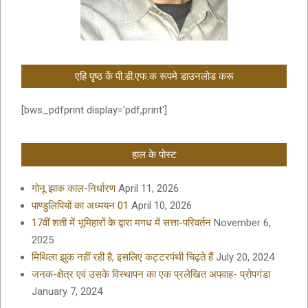
एहि पृष्ठ कें पी.डी.एफ.क रूपमे डाउनलोड करू
[bws_pdfprint display='pdf,print']
हाल के पोस्ट
गोनू झाक काल-निर्धारण
April 11, 2026
पाण्डुलिपियों का अध्ययन 01
April 10, 2026
17वीं शती में भूमिहारों के द्वारा मगध में सत्ता-परिवर्तन
November 6,
2025
मिथिला झुक नहीं रही है, इसलिए कट्टरपंथी चिढ़ते हैं
July 20, 2024
जनक-क्षेत्र एवं उसके विस्थापन का एक प्रलेखित अपवाह- प्रोपगंडा
January 7, 2024