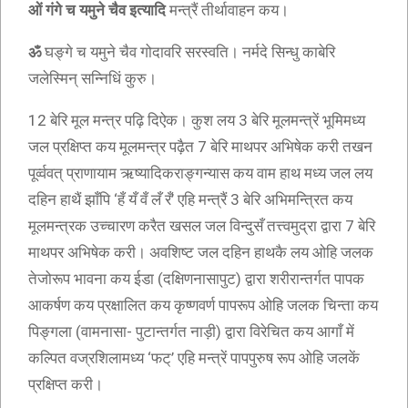
ओं गंगे च यमुने चैव इत्यादि
मन्त्रैं तीर्थावाहन कय।
ॐ
घङ्गे च यमुने चैव गोदावरि सरस्वति। नर्मदे सिन्धु काबेरि
जलेस्मिन् सन्निधिं कुरु।
12 बेरि मूल मन्त्र पढ़ि दिऐक। कुश लय 3 बेरि मूलमन्त्रें भूमिमध्य
जल प्रक्षिप्त कय मूलमन्त्र पढ़ैत 7 बेरि माथपर अभिषेक करी तखन
पूर्व्ववत् प्राणायाम ऋष्यादिकराङ्गन्यास कय वाम हाथ मध्य जल लय
दहिन हाथैं झाँपि ‘हँ यँ वँ लँ रँ’ एहि मन्त्रैं 3 बेरि अभिमन्त्रित कय
मूलमन्त्रक उच्चारण करैत खसल जल विन्दुसँ तत्त्वमुद्रा द्वारा 7 बेरि
माथपर अभिषेक करी। अवशिष्ट जल दहिन हाथकै लय ओहि जलक
तेजोरूप भावना कय ईडा (दक्षिणनासापुट) द्वारा शरीरान्तर्गत पापक
आकर्षण कय प्रक्षालित कय कृष्णवर्ण पापरूप ओहि जलक चिन्ता कय
पिङ्गला (वामनासा- पुटान्तर्गत नाड़ी) द्वारा विरेचित कय आगाँ में
कल्पित वज्रशिलामध्य ‘फट्’ एहि मन्त्रें पापपुरुष रूप ओहि जलकें
प्रक्षिप्त करी।