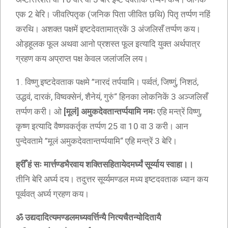
एक 2 बेरि। जीवत्पितृक (जनिक पिता जीवित छथि) पितृ तर्प्पण नहिं
करथि। अशक्त पक्षमें इष्टदेवतामात्रकें 3 अंजलिसँ तर्प्पण कय।
ओड़हूलक फूल अथवा आनो प्रशस्त फूल इत्यादि युक्त अर्थपात्र
ग्रहण कय अप्राप्त पक्ष केवल जलांजलि लय।
1. विष्णु इष्टदेवताक पक्षमे ”नारदं तर्पयामि। पर्व्वतं, जिष्णुं, निशठं,
उद्धवं, दारकं, विष्वक्सेनं, शैनेयं, गुरुं“ हिनका लोकनिकें 3 अञ्जलिसँ
तर्प्पण करी। ओ
[मूलं] अमुकदेवतान्तर्प्पयामि नमः
एहि मन्त्रें विष्णु,
कृष्ण इत्यादि वैष्णवकर्तृक तर्प्पण 25 वा 10 वा 3 करी। आन
पुन्देवतामे ”मूलं अमुकदेवतान्तर्प्पयामि“ एहि मन्त्रें 3 बेरि।
ह्रीँ हं सः मार्त्तण्डभैरवाय शक्तिसहितायेदमर्घ्यं सूर्य्याय स्वाहा।।
तीनि बेरि अर्घ्य दय। तदुत्तर सूर्य्यमण्डल मध्य इष्टदवताक ध्यान कय
पूर्व्ववत् अर्घ्य ग्रहण कय।
ॐ उद्यदादित्यमण्डलमध्यवर्त्तिन्यै नित्यचैतन्योदितायै