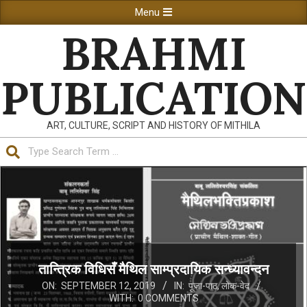
Skip
Primary
Menu
to
Navigation
BRAHMI
content
Menu
PUBLICATION
ART, CULTURE, SCRIPT AND HISTORY OF MITHILA
Search
तान्त्रिक विधिसँ मैथिल साम्प्रदायिक सन्ध्यावन्दन
ON:
SEPTEMBER 12, 2019
IN:
पूजा-पाठ
,
लोक-वेद
WITH:
0 COMMENTS