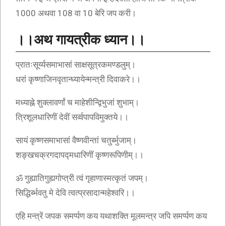
1000 अथवा 108 वा 10 बेरि जप करी।
।।अथ गायत्रीक ध्यान।।
प्रातःसूर्य्यसमाभासां साक्षसूत्रकमण्डलुम्।
धरां कृष्णाजिनवृतान्ध्यायेन्मन्त्री दिवाकरे।।
मध्याह्ने शुक्लावर्णां च माहेशीन्द्विभुजां शुभाम्।
त्रिशूलधारिणीं देवीं सर्व्वपापविमुक्तये।।
सायं कृष्णसमाभासां वैष्णवीन्तां चतुर्ब्भुजाम्।
शङ्खचक्रगदापद्मधारिणीं कृष्णरूपिणीम्।।
ॐ गुह्यातिगुह्यगोप्त्री त्वं गृहाणास्मत्कृतं जपम्।
सिद्धिर्ब्भवतु मे देवि त्वत्प्रसादान्महेश्वरि।।
एहि मन्त्रें जपक समर्प्पण कय यथाशक्ति मूलमन्त्र जपि समर्प्पण कय