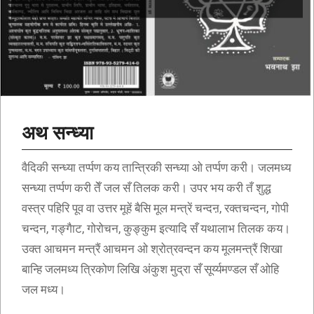
अथ सन्ध्या
वैदिकी सन्ध्या तर्प्पण कय तान्त्रिकी सन्ध्या ओ तर्प्पण करी। जलमध्य
सन्ध्या तर्प्पण करी तेँ जल सँ तिलक करी। उपर भय करी तँ शुद्ध
वस्त्र पहिरि पूव वा उत्तर मूहें बैसि मूल मन्त्रें चन्दऩ, रक्तचन्दन, गोपी
चन्दन, गङ्गैाट, गोरोचन, कुङ्कुम इत्यादि सँ यथालाभ तिलक कय।
उक्त आचमन मन्त्रैं आचमन ओ श्रोत्रवन्दन कय मूलमन्त्रैं शिखा
बान्हि जलमध्य त्रिकोण लिखि अंकुश मुद्रा सँ सूर्य्यमण्डल सँ ओहि
जल मध्य।