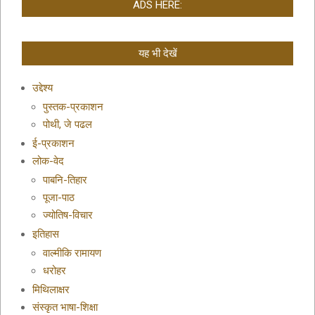
ADS HERE:
यह भी देखें
उद्देश्य
पुस्तक-प्रकाशन
पोथी, जे पढल
ई-प्रकाशन
लोक-वेद
पाबनि-तिहार
पूजा-पाठ
ज्योतिष-विचार
इतिहास
वाल्मीकि रामायण
धरोहर
मिथिलाक्षर
संस्कृत भाषा-शिक्षा