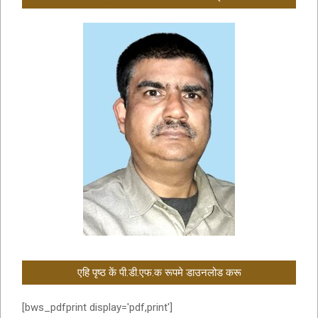
एहि पृष्ठ कें पी.डी.एफ.क रूपमे डाउनलोड करू
[bws_pdfprint display='pdf,print']