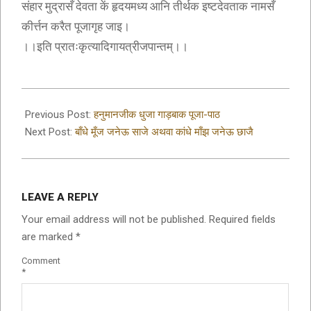
संहार मुद्रासँ देवता कें हृदयमध्य आनि तीर्थक इष्टदेवताक नामसँ
कीर्त्तन करैत पूजागृह जाइ।
।।इति प्रातःकृत्यादिगायत्रीजपान्तम्।।
2019-
09-
Previous Post:
हनुमानजीक धुजा गाड़बाक पूजा-पाठ
12
Next Post:
बाँधे मूँज जनेऊ साजे अथवा कांधे माँझ जनेऊ छाजै
LEAVE A REPLY
Your email address will not be published.
Required fields
are marked
*
Comment
*