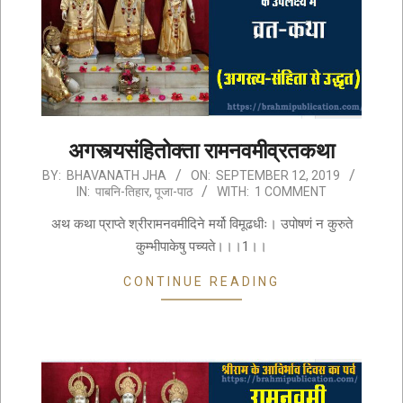
अगस्त्यसंहितोक्ता रामनवमीव्रतकथा
2019-
BY:
BHAVANATH JHA
ON:
SEPTEMBER 12, 2019
IN:
पाबनि-तिहार
,
पूजा-पाठ
WITH:
1 COMMENT
09-
12
अथ कथा प्राप्ते श्रीरामनवमीदिने मर्यो विमूढधीः। उपोषणं न कुरुते
कुम्भीपाकेषु पच्यते।।।1।।
CONTINUE READING