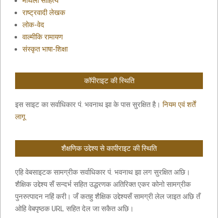
मैथिली साहित्य
राष्ट्रवादी लेखक
लोक-वेद
वाल्मीकि रामायण
संस्कृत भाषा-शिक्षा
कॉपीराइट की स्थिति
इस साइट का सर्वाधिकार पं. भवनाथ झा के पास सुरक्षित है।
नियम एवं शर्तें
लागू
शैक्षणिक उद्देश्य से कापीराइट की स्थिति
एहि वेबसाइटक सामग्रीक सर्वाधिकार पं. भवनाथ झा लग सुरक्षित अछि।
शैक्षिक उद्देश्य सँ सन्दर्भ सहित उद्धरणक अतिरिक्त एकर कोनो सामग्रीक
पुनरुत्पादन नहिं करी। जँ कतहु शैक्षिक उद्देश्यसँ सामग्री लेल जाइत अछि तँ
ओहि वेबपृष्ठक URL सहित देल जा सकैत अछि।