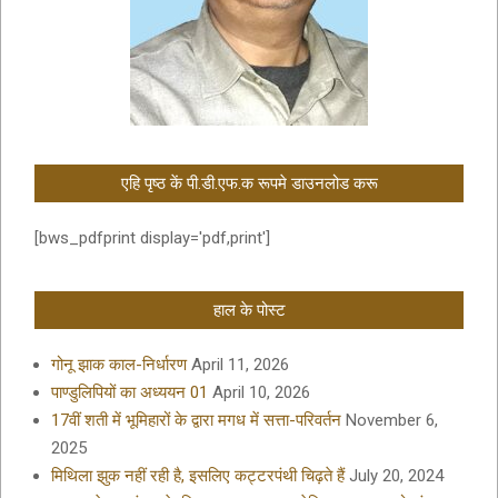
एहि पृष्ठ कें पी.डी.एफ.क रूपमे डाउनलोड करू
[bws_pdfprint display='pdf,print']
हाल के पोस्ट
गोनू झाक काल-निर्धारण
April 11, 2026
पाण्डुलिपियों का अध्ययन 01
April 10, 2026
17वीं शती में भूमिहारों के द्वारा मगध में सत्ता-परिवर्तन
November 6,
2025
मिथिला झुक नहीं रही है, इसलिए कट्टरपंथी चिढ़ते हैं
July 20, 2024