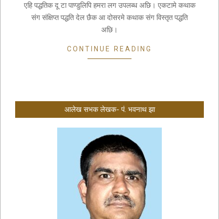
12
एहि पद्धतिक दू टा पाण्डुलिपि हमरा लग उपलब्ध अछि। एकटामे कथाक
संग संक्षिप्त पद्धति देल छैक आ दोसरमे कथाक संग विस्तृत पद्धति
अछि।
CONTINUE READING
आलेख सभक लेखक- पं. भवनाथ झा