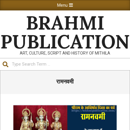
Skip
Primary
Menu
to
Navigation
BRAHMI
content
Menu
PUBLICATION
ART, CULTURE, SCRIPT AND HISTORY OF MITHILA
Search
रामनवमी