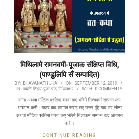
मिथिलामे रामनवमी-पूजाक संक्षिप्त विधि,
(पाण्डुलिपि सँ सम्पादित)
2019-
BY:
BHAVANATH JHA
ON:
SEPTEMBER 12, 2019
IN:
पाबनि-तिहार
,
पूजा-पाठ
,
मिथिलाक्षर
WITH:
0 COMMENTS
09-
12
सोना अथवा माँटिक प्रतिमा बनवा कए भोरेमे नित्यकर्म सम्पन्न कए
आचमन करी। तकर बाद तामाक सराइ लए उत्तर मुँहें ठाढ भए सोना
अथवा माँटिक प्रतिमा बनवा कए भोरेमे नित्यकर्म सम्पन्न कए आचमन
करी।
CONTINUE READING