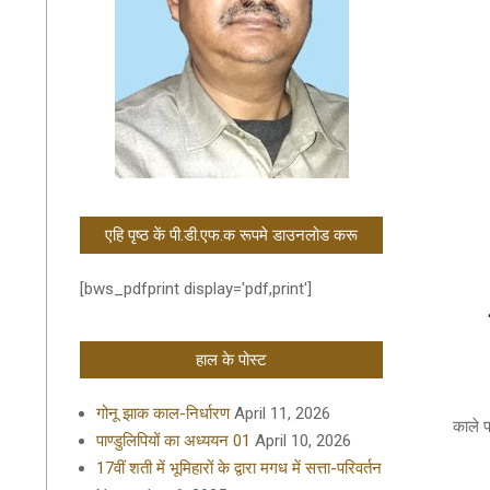
एहि पृष्ठ कें पी.डी.एफ.क रूपमे डाउनलोड करू
[bws_pdfprint display='pdf,print']
हाल के पोस्ट
2020-
गोनू झाक काल-निर्धारण
April 11, 2026
05-
काले प
पाण्डुलिपियों का अध्ययन 01
April 10, 2026
25
17वीं शती में भूमिहारों के द्वारा मगध में सत्ता-परिवर्तन