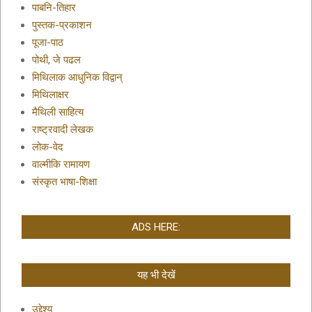
पाबनि-तिहार
पुस्तक-प्रकाशन
पूजा-पाठ
पोथी, जे पढल
मिथिलाक आधुनिक विद्वान्
मिथिलाक्षर
मैथिली साहित्य
राष्ट्रवादी लेखक
लोक-वेद
वाल्मीकि रामायण
संस्कृत भाषा-शिक्षा
ADS HERE:
यह भी देखें
उद्देश्य