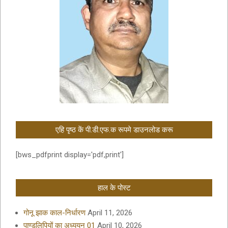
एहि पृष्ठ कें पी.डी.एफ.क रूपमे डाउनलोड करू
[bws_pdfprint display='pdf,print']
हाल के पोस्ट
गोनू झाक काल-निर्धारण
April 11, 2026
पाण्डुलिपियों का अध्ययन 01
April 10, 2026