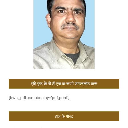
एहि पृष्ठ कें पी.डी.एफ.क रूपमे डाउनलोड करू
[bws_pdfprint display='pdf,print']
हाल के पोस्ट