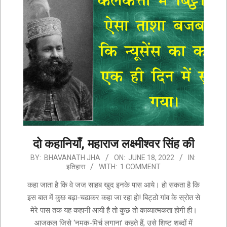
दो कहानियाँ, महाराज लक्ष्मीश्वर सिंह की
2022-
BY:
BHAVANATH JHA
ON:
JUNE 18, 2022
IN:
इतिहास
WITH:
1 COMMENT
06-
18
कहा जाता है कि वे जज साहब खुद इनके पास आये। हो सकता है कि
इस बात में कुछ बढ़ा-चढाकर कहा जा रहा हो! बिट्ठो गांव के स्रोत से
मेरे पास तक यह कहानी आयी है तो कुछ तो काव्यात्मकता होगी ही।
आजकल जिसे ‘नमक-मिर्च लगानाʼ कहते हैं, उसे शिष्ट शब्दों में