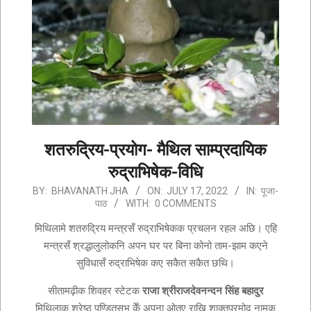
शतरुद्रिय-प्रयोग- मैथिल साम्प्रदायिक
रुद्राभिषेक-विधि
2022-
BY:
BHAVANATH JHA
ON:
JULY 17, 2022
IN:
पूजा-
पाठ
WITH:
0 COMMENTS
07-
17
मिथिलामे शतरुद्रिय मन्त्रसँ रुद्राभिषेकक प्रचलन रहल अछि। एहि
मन्त्रसँ श्रद्धालुलोकनि अपन घर पर बिना कोनो ताम-झाम कएने
सुविधासँ रुद्राभिषेक कए सकैत सकैत छथि।
सीतामढ़ीक शिवहर स्टेटक
राजा श्रीराजदेवनन्दन सिंह बहादुर
मिथिलाक श्रेष्ठ पण्डितसभ केँ अपना ओतए राखि शाक्तप्रमोद नामक