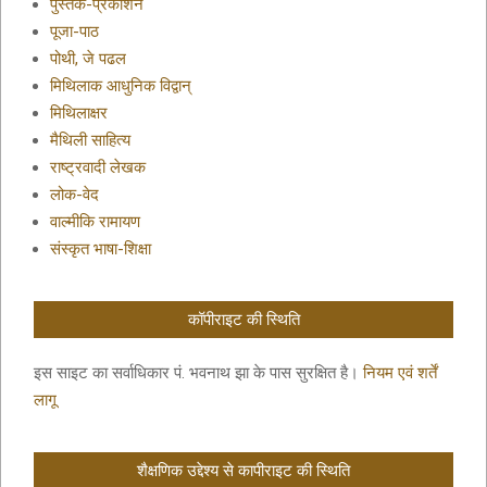
पुस्तक-प्रकाशन
पूजा-पाठ
पोथी, जे पढल
मिथिलाक आधुनिक विद्वान्
मिथिलाक्षर
मैथिली साहित्य
राष्ट्रवादी लेखक
लोक-वेद
वाल्मीकि रामायण
संस्कृत भाषा-शिक्षा
कॉपीराइट की स्थिति
इस साइट का सर्वाधिकार पं. भवनाथ झा के पास सुरक्षित है।
नियम एवं शर्तें
लागू
शैक्षणिक उद्देश्य से कापीराइट की स्थिति