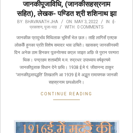
जानकीपूजाविधि, (जानकीसहस्रनाम
सहित), लेखक- पण्डित श्री शशिनाथ झा
2022-
BY:
BHAVANATH JHA
ON:
MAY 3, 2022
IN:
ई-
प्रकाशन
,
पूजा-पाठ
WITH:
0 COMMENTS
05-
03
जानकीक प्रादुर्भाव मिथिलाक भूमिसँ भेल छल। ताहि लागिसँ एतएक
लोककेँ हुनका प्रति विशेष समादर भाव उचिते। खासकए जानकीनवमी
दिन अनेक ठाम हिनकर पूजनोत्सव कएल जाइत अछि जे पुरान परम्परा
थिक। पन्द्रहम शताब्दीमे म.म. रुद्रधर उपाध्याय वर्षकृत्यमे
जानकीपूजाक विधान देने छथि। 1938 ई.मे पं. जीवानन्द ठाकुर
‘जानकीपूजापद्धति’ लिखलनि आ 1939 ई.मे अद्भुत रामायणक जानकी
सहस्रनाम छपओलनि।
CONTINUE READING