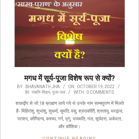
मगध में सूर्य-पूजा विशेष रूप से क्यों?
2022-
BY:
BHAVANATH JHA
ON:
OCTOBER 19, 2022
IN:
पाबनि-तिहार
,
पूजा-पाठ
WITH:
0 COMMENTS
10-
19
शाकद्वीप से जो 18 ब्राह्मण लाये गये थे उनके नाम साम्बपुराण में मिलते
हैं- मिहिरांशु, शुभांशु, सुधर्मा, सुमति, वसु, श्रुतकीर्ति, श्रुतायु, भरद्वाज,
पराशर, कौण्डिन्य, कश्यप, गर्ग, भृगु, भव्यमति, नल, सूर्यदत्त, अर्कदत्त,
और कौशिक।
CONTINUE READING