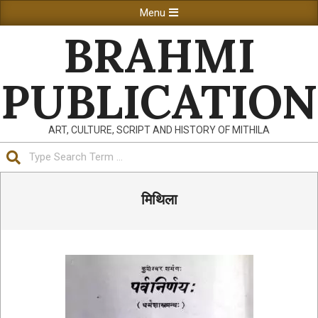
Skip
Primary
Menu
to
Navigation
BRAHMI
content
Menu
PUBLICATION
ART, CULTURE, SCRIPT AND HISTORY OF MITHILA
Search
मिथिला