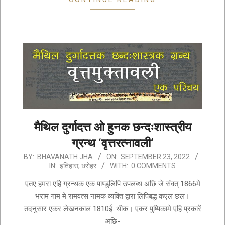
मैथिल दुर्गादत्त ओ हुनक छन्दःशास्त्रीय
ग्रन्थ ‘वृत्तरत्नावली’
2022-
BY:
BHAVANATH JHA
ON:
SEPTEMBER 23, 2022
IN:
इतिहास
,
धरोहर
WITH:
0 COMMENTS
09-
23
एतए हमरा एहि ग्रन्थक एक पाण्डुलिपि उपलब्ध अछि जे संवत् 1866मे
भराम गाम मे रामवत्स नामक व्यक्ति द्वारा लिपिबद्ध कएल छल।
तदनुसार एकर लेखनकाल 1810ई. थीक। एकर पुष्पिकामे एहि प्रकारें
अछि-