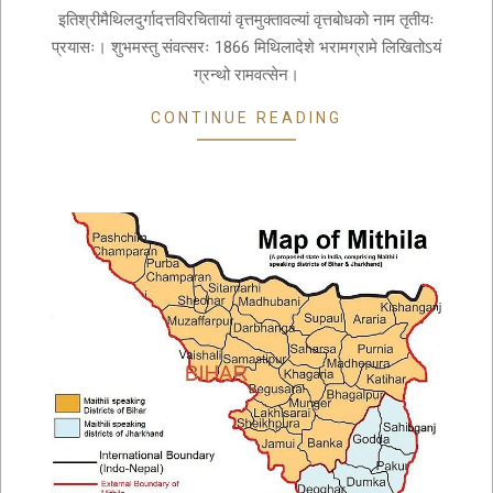
इतिश्रीमैथिलदुर्गादत्तविरचितायां वृत्तमुक्तावल्यां वृत्तबोधको नाम तृतीयः
प्रयासः। शुभमस्तु संवत्सरः 1866 मिथिलादेशे भरामग्रामे लिखितोऽयं
ग्रन्थो रामवत्सेन।
CONTINUE READING