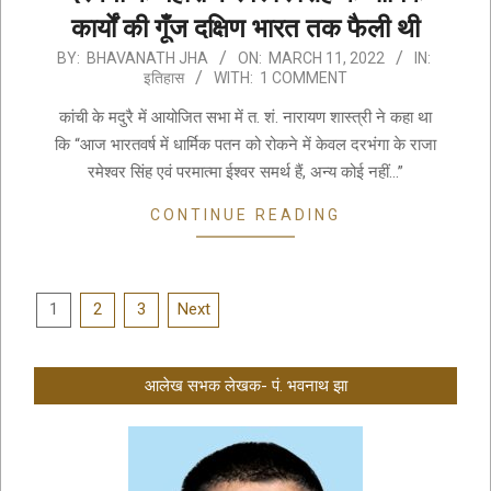
कार्यों की गूँज दक्षिण भारत तक फैली थी
2022-
BY:
BHAVANATH JHA
ON:
MARCH 11, 2022
IN:
इतिहास
WITH:
1 COMMENT
03-
11
कांची के मदुरै में आयोजित सभा में त. शं. नारायण शास्त्री ने कहा था
कि “आज भारतवर्ष में धार्मिक पतन को रोकने में केवल दरभंगा के राजा
रमेश्वर सिंह एवं परमात्मा ईश्वर समर्थ हैं, अन्य कोई नहीं…”
CONTINUE READING
Posts
1
2
3
Next
pagination
आलेख सभक लेखक- पं. भवनाथ झा